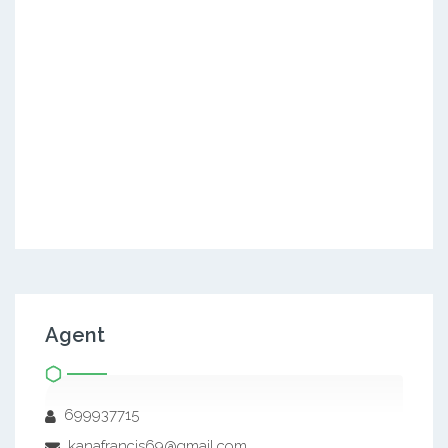
Agent
699937715
kanafrancis69@gmail.com