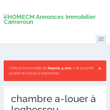
×
Cette annonce date de
depuis 4 ans
, il se pourrait
qu'elle ne soit plus disponible.
chambre a-louer à
logbessou