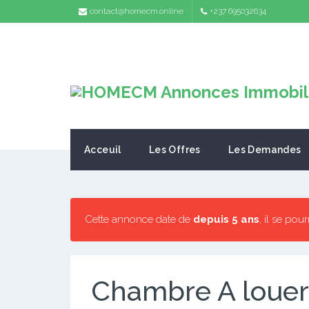
contact@homecm.online
+237 695032634
Acceuil
Les Offres
Les Demandes
Cette annonce date de
depuis 5 ans
, il se pou
Chambre A louer