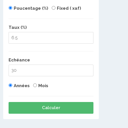
Poucentage (%)
Fixed ( xaf)
Taux (%)
Echéance
Années
Mois
Calculer