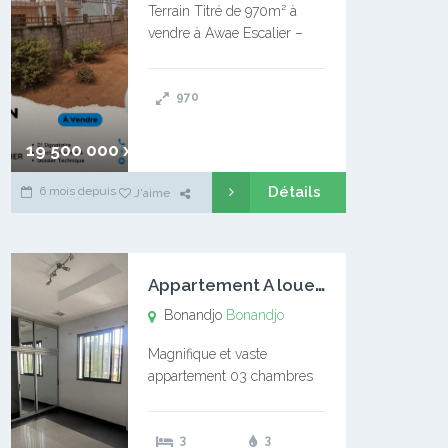
Terrain Titré de 970m² à
vendre à Awae Escalier –
Situé à Manassa, vers
Ngoantet – Non loin de
970
l’Université Catholique –
Encore d’autres Espaces
Disponibles – Terrain Titré –
19 500 000 xaf
…
Détails
6 mois depuis
J'aime
A
ppartement A louer Bonandjo
Bonandjo
Bonandjo
Magnifique et vaste
appartement 03 chambres
disponible à BONANDJO
DLA1 03 chambre 03
3
3
douches 01 vaste salon 01