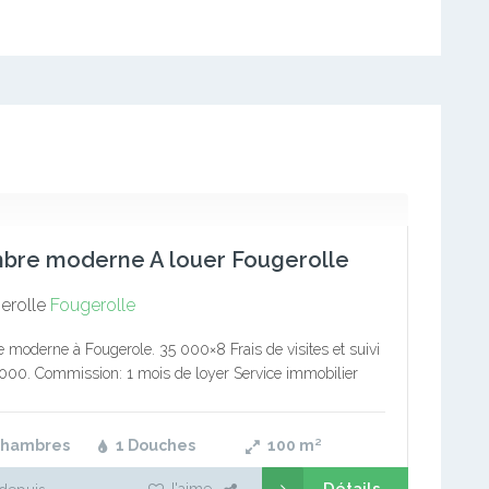
bre moderne A louer Fougerolle
erolle
Fougerolle
moderne à Fougerole. 35 000×8 Frais de visites et suivi
5 000. Commission: 1 mois de loyer Service immobilier
isfaction du client, notre priorité
Chambres
1 Douches
100
m²