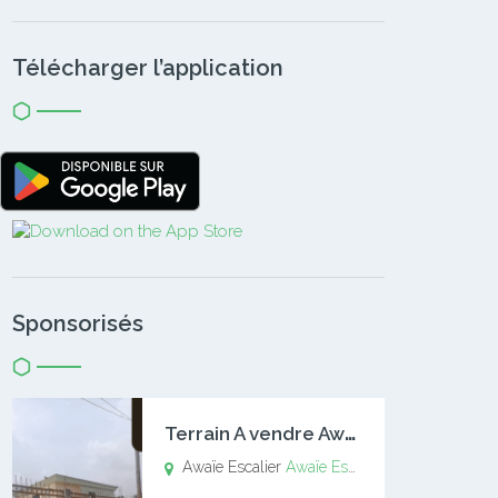
Télécharger l’application
Sponsorisés
T
errain A vendre Awaïe Escalier
Awaïe Escalier
Awaïe Escalier