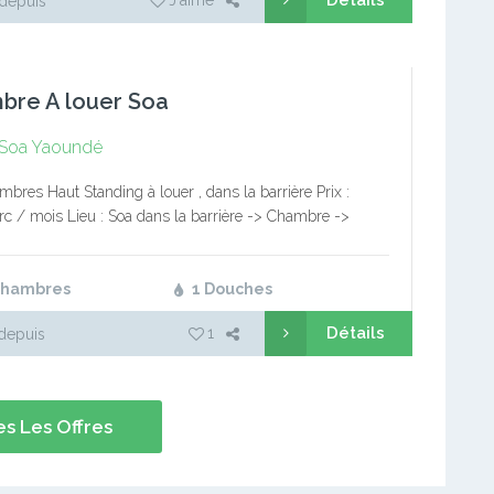
Détails
J'aime
depuis
bre A louer Soa
Soa
Yaoundé
mbres Haut Standing à louer , dans la barrière Prix :
c / mois Lieu : Soa dans la barrière -> Chambre ->
 -> Douche WhatsApp et appel…
Chambres
1 Douches
Détails
1
depuis
s Les Offres