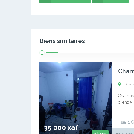
Biens similaires
Cham
Foug
Chambre 
client: 
proLa sat
1 
35 000 xaf
A louer