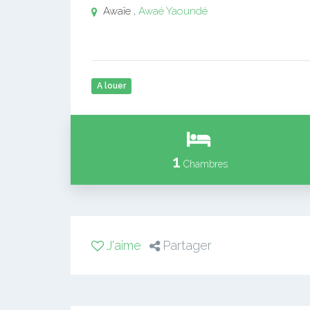
Awaïe ,
Awaé
Yaoundé
A louer
1
Chambres
J'aime
Partager