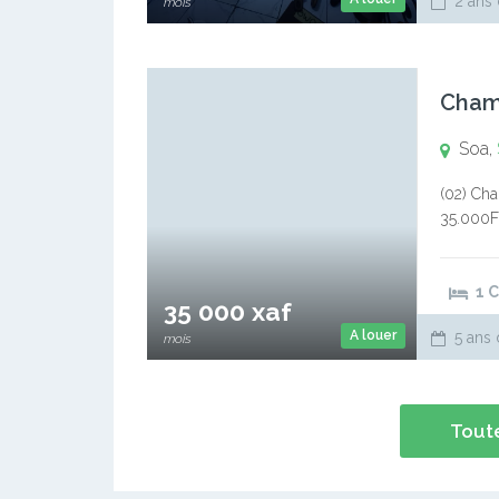
2 ans 
mois
Cham
Soa,
(02) Cha
35.000Fr
Cuisine
1 
35 000 xaf
A louer
5 ans 
mois
Toute