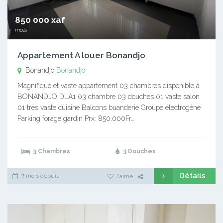
850 000 xaf
mois
Appartement A louer Bonandjo
Bonandjo
Bonandjo
Magnifique et vaste appartement 03 chambres disponible à
BONANDJO DLA1 03 chambre 03 douches 01 vaste salon
01 très vaste cuisine Balcons buanderie Groupe électrogène
Parking forage gardin Prx: 850.000Fr…
3 Chambres
3 Douches
Détails
7 mois depuis
J'aime