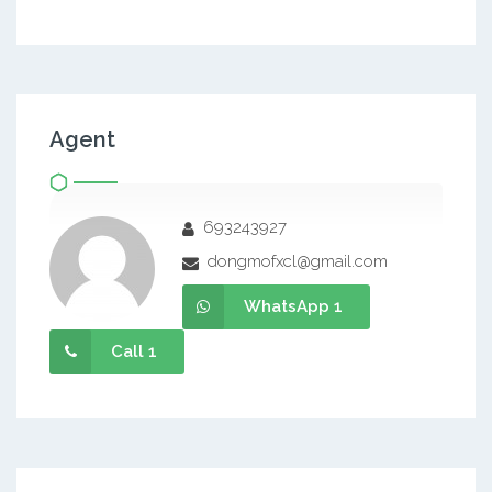
Agent
693243927
dongmofxcl@gmail.com
WhatsApp 1
Call 1