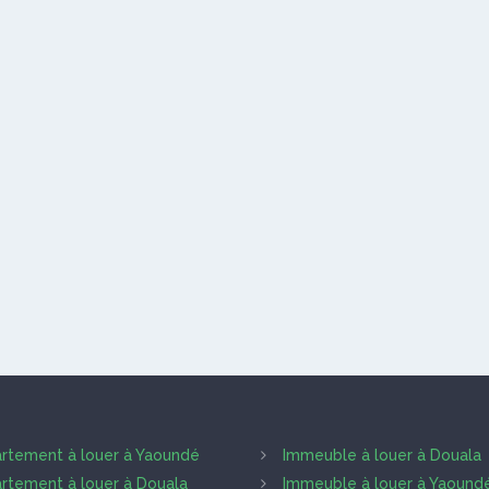
rtement à louer à Yaoundé
Immeuble à louer à Douala
rtement à louer à Douala
Immeuble à louer à Yaound