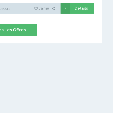
Détails
J'aime
depuis
s Les Offres