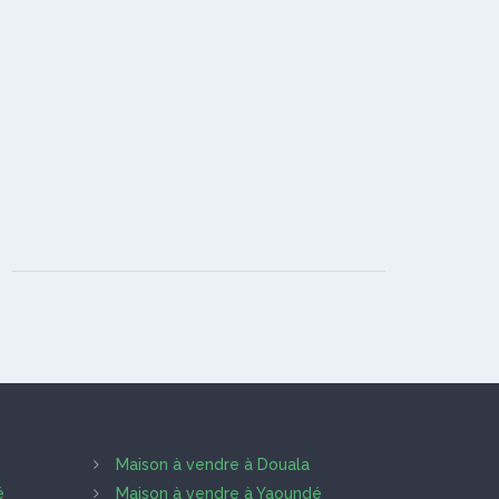
Maison à vendre à Douala
é
Maison à vendre à Yaoundé