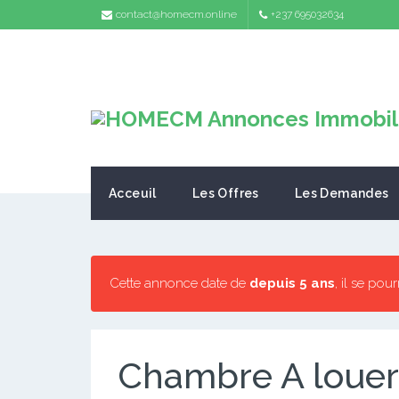
contact@homecm.online
+237 695032634
Acceuil
Les Offres
Les Demandes
Cette annonce date de
depuis 5 ans
, il se pou
Chambre A louer