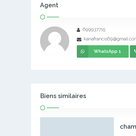
Agent
699937715
kanafrancis69@gmail.co
WhatsApp 1
Biens similaires
chamb