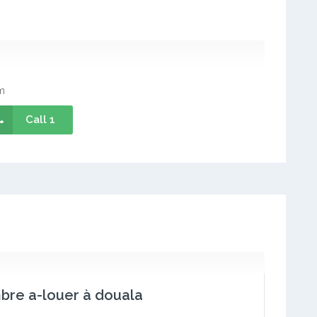
m
Call 1
re a-louer à douala