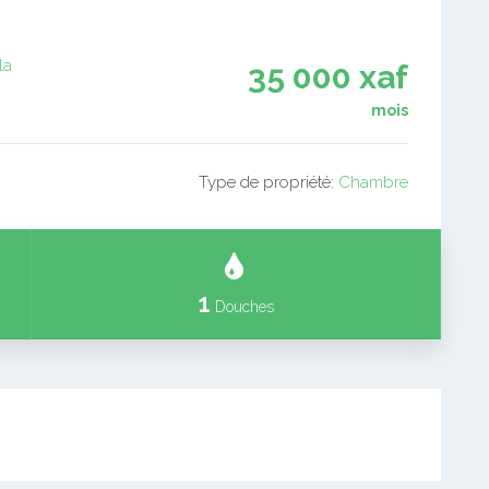
la
35 000 xaf
mois
Type de propriété:
Chambre
1
Douches