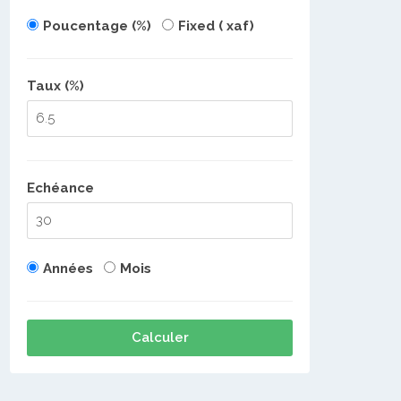
Poucentage (%)
Fixed ( xaf)
Taux (%)
Echéance
Années
Mois
Calculer