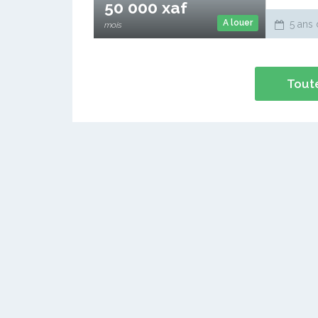
50 000 xaf
A louer
5 ans 
mois
Toute