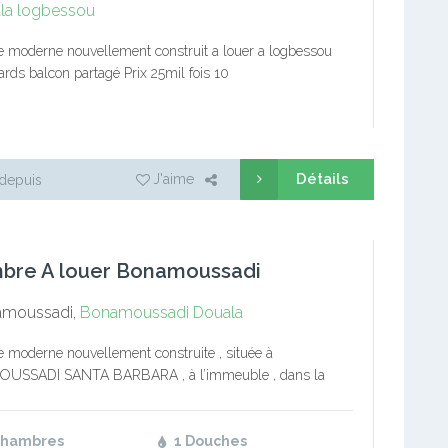
la logbessou
moderne nouvellement construit a louer a logbessou
ards balcon partagé Prix 25mil fois 10
Détails
J'aime
depuis
bre A louer Bonamoussadi
moussadi,
Bonamoussadi
Douala
moderne nouvellement construite , située à
SSADI SANTA BARBARA , à l’immeuble , dans la
 Chambre cuisine douche parking forage gardiens jour et
pteur prépayé. Prix :…
Chambres
1 Douches