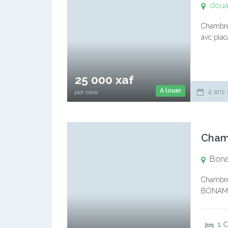
doua
Chambre 
avc plac
25 000 xaf
A louer
4 ans 
par mois
Cham
Bona
Chambre 
BONAMOU
barrière
nuit com
1 