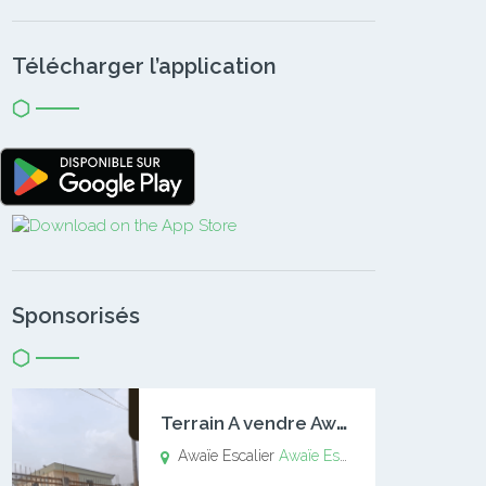
Télécharger l’application
Sponsorisés
T
errain A vendre Awaïe Escalier
Awaïe Escalier
Awaïe Escalier