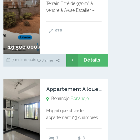
Terrain Titré de 970m² à
vendre à Awae Escalier –
Situé à Manassa, vers
Ngoantet – Non loin de
970
l’Université Catholique –
Encore d’autres Espaces
Disponibles – Terrain Titré –
19 500 000 xaf
…
Détails
7 mois depuis
J'aime
A
ppartement A louer Bonandjo
Bonandjo
Bonandjo
Magnifique et vaste
appartement 03 chambres
disponible à BONANDJO
DLA1 03 chambre 03
3
3
douches 01 vaste salon 01