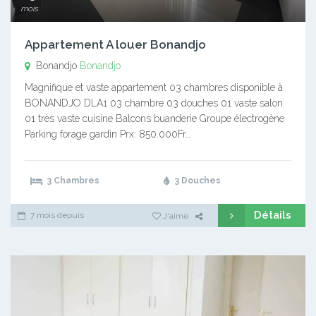
mois
Appartement A louer Bonandjo
Bonandjo
Bonandjo
Magnifique et vaste appartement 03 chambres disponible à
BONANDJO DLA1 03 chambre 03 douches 01 vaste salon
01 très vaste cuisine Balcons buanderie Groupe électrogène
Parking forage gardin Prx: 850.000Fr…
3 Chambres
3 Douches
Détails
7 mois depuis
J'aime