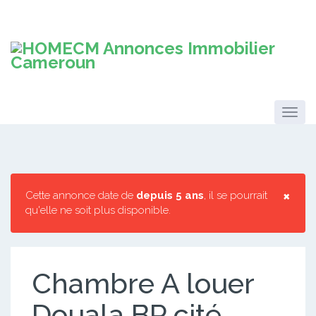
×
Cette annonce date de
depuis 5 ans
, il se pourrait
qu'elle ne soit plus disponible.
Chambre A louer
Douala BP cité