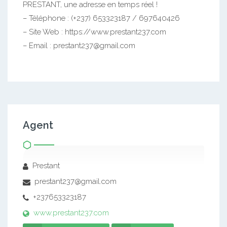
PRESTANT, une adresse en temps réel !
– Téléphone : (+237) 653323187 / 697640426
– Site Web : https://www.prestant237.com
– Email : prestant237@gmail.com
Agent
Prestant
prestant237@gmail.com
+237653323187
www.prestant237.com