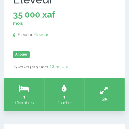
35 000 xaf
mois
Eleveur
Eleveur
A louer
Type de propriété:
Chambre
1
1
35
Chambres
Douches