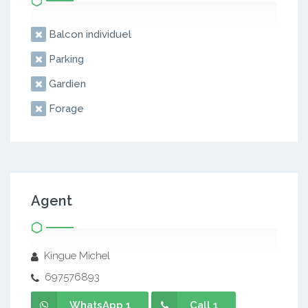
Balcon individuel
Parking
Gardien
Forage
Agent
Kingue Michel
697576893
WhatsApp 1
Call 1