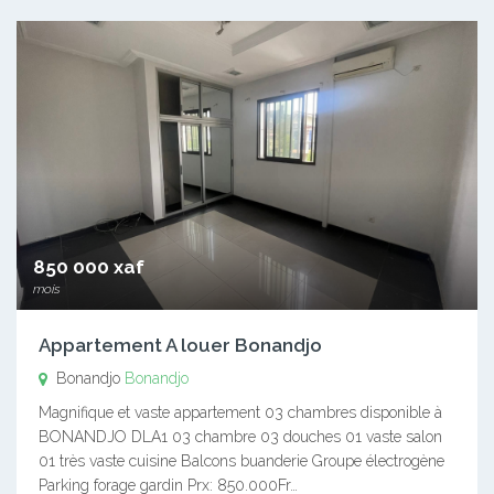
850 000 xaf
mois
Appartement A louer Bonandjo
Bonandjo
Bonandjo
Magnifique et vaste appartement 03 chambres disponible à
BONANDJO DLA1 03 chambre 03 douches 01 vaste salon
01 très vaste cuisine Balcons buanderie Groupe électrogène
Parking forage gardin Prx: 850.000Fr…