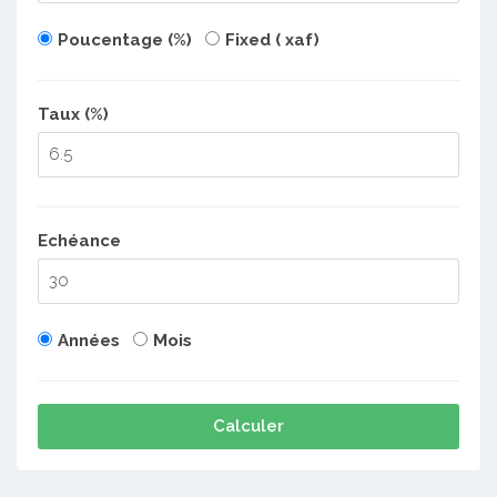
Poucentage (%)
Fixed ( xaf)
Taux (%)
Echéance
Années
Mois
Calculer