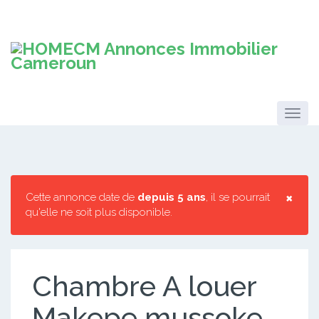
×
Cette annonce date de
depuis 5 ans
, il se pourrait
qu'elle ne soit plus disponible.
Chambre A louer
Makepe mussoke