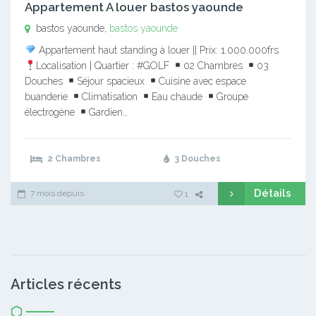
Appartement A louer bastos yaounde
bastos yaounde,
bastos yaounde
Appartement haut standing à louer || Prix: 1.000.000frs
Localisation | Quartier : #GOLF
02 Chambres
03
Douches
Séjour spacieux
Cuisine avec espace
buanderie
Climatisation
Eau chaude
Groupe
électrogène
Gardien…
2 Chambres
3 Douches
Détails
7 mois depuis
1
Articles récents