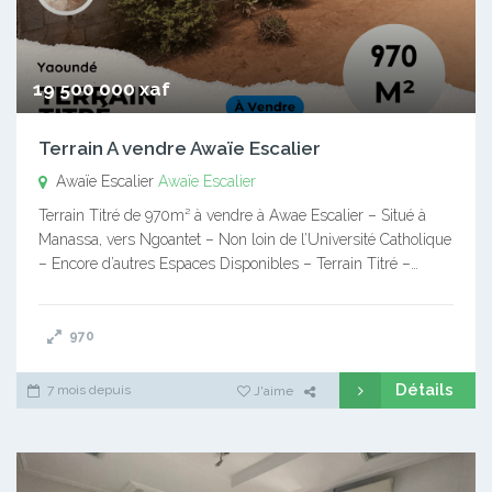
19 500 000 xaf
Terrain A vendre Awaïe Escalier
Awaïe Escalier
Awaïe Escalier
Terrain Titré de 970m² à vendre à Awae Escalier – Situé à
Manassa, vers Ngoantet – Non loin de l’Université Catholique
– Encore d’autres Espaces Disponibles – Terrain Titré –…
970
Détails
7 mois depuis
J'aime