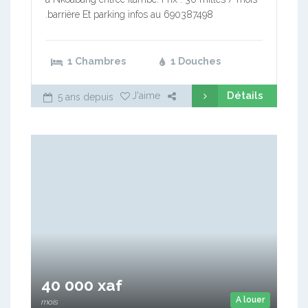
.barrière Et parking infos au 690387498
1 Chambres
1 Douches
Détails
J'aime
5 ans depuis
40 000 xaf
A louer
mois