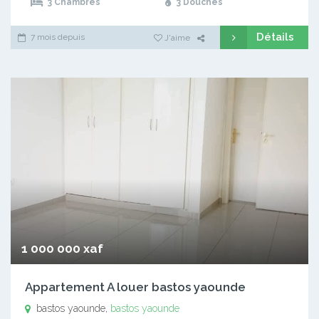
3 Chambres
3 Douches
Détails
7 mois depuis
J'aime
1 000 000 xaf
Appartement A louer bastos yaounde
bastos yaounde,
bastos yaounde