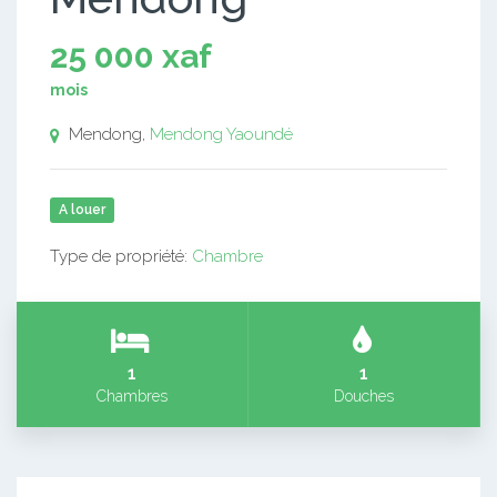
25 000 xaf
mois
Mendong,
Mendong
Yaoundé
A louer
Type de propriété:
Chambre
1
1
Chambres
Douches