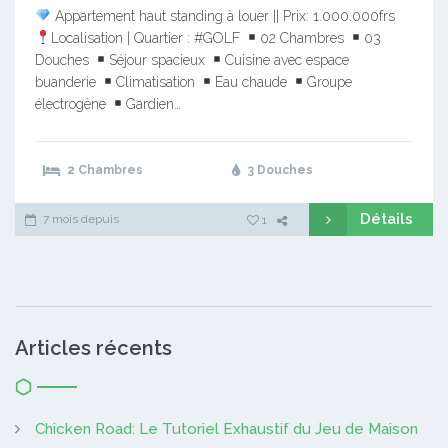
Appartement haut standing à louer || Prix: 1.000.000frs
Localisation | Quartier : #GOLF
02 Chambres
03
Douches
Séjour spacieux
Cuisine avec espace
buanderie
Climatisation
Eau chaude
Groupe
électrogène
Gardien…
2 Chambres
3 Douches
Détails
7 mois depuis
1
Articles récents
Chicken Road: Le Tutoriel Exhaustif du Jeu de Maison