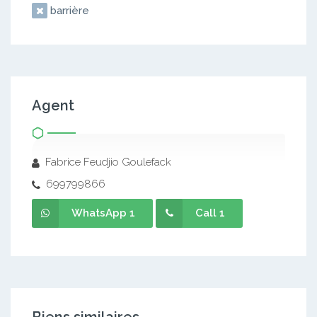
barrière
Agent
Fabrice Feudjio Goulefack
699799866
WhatsApp 1
Call 1