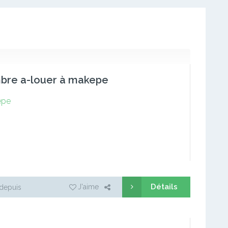
bre a-louer à makepe
epe
Détails
J'aime
depuis