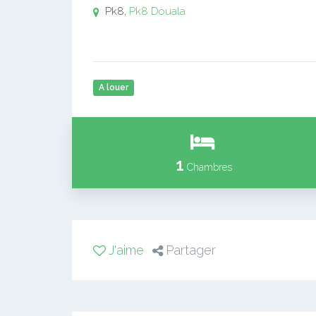
Pk8,
Pk8
Douala
A louer
1
Chambres
J'aime
Partager