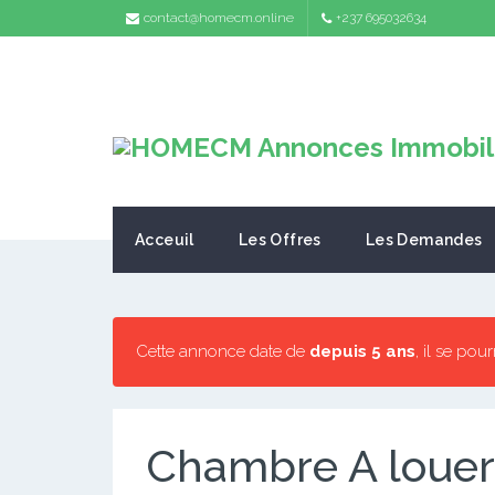
contact@homecm.online
+237 695032634
Acceuil
Les Offres
Les Demandes
Cette annonce date de
depuis 5 ans
, il se pou
Chambre A louer