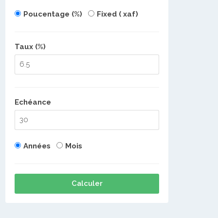
Poucentage (%)
Fixed ( xaf)
Taux (%)
Echéance
Années
Mois
Calculer