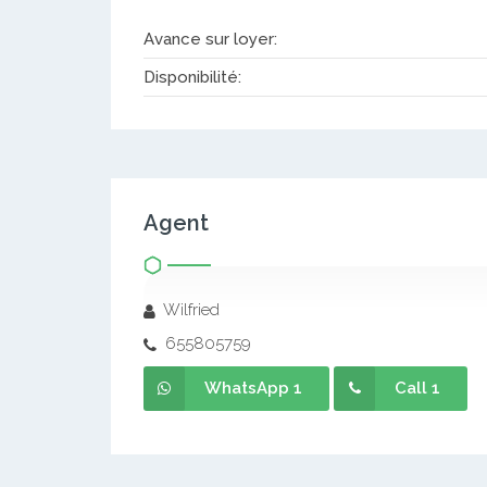
Avance sur loyer:
Disponibilité:
Agent
Wilfried
655805759
WhatsApp 1
Call 1