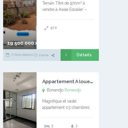
Terrain Titré de 970m² à
vendre à Awae Escalier –
Situé à Manassa, vers
Ngoantet – Non loin de
970
l’Université Catholique –
Encore d’autres Espaces
Disponibles – Terrain Titré –
19 500 000 xaf
…
Détails
7 mois depuis
J'aime
A
ppartement A louer Bonandjo
Bonandjo
Bonandjo
Magnifique et vaste
appartement 03 chambres
disponible à BONANDJO
DLA1 03 chambre 03
3
3
douches 01 vaste salon 01