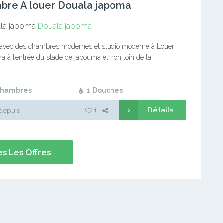
bre A louer Douala japoma
la japoma
Douala japoma
 avec des chambres modernes et studio moderne à Louer
a à l’entrée du stade de japouma et non loin de la
 thermique de eneo dans la…
Chambres
1 Douches
Détails
1
depuis
s Les Offres