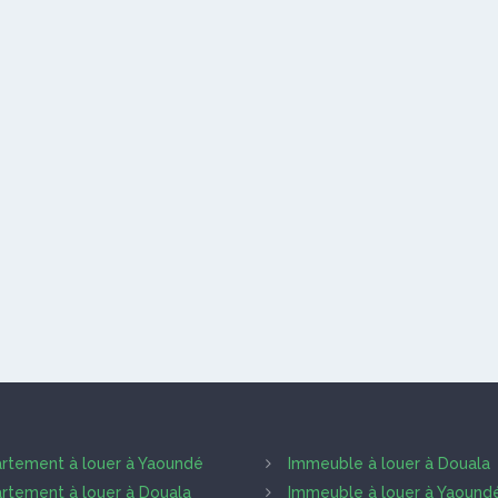
rtement à louer à Yaoundé
Immeuble à louer à Douala
rtement à louer à Douala
Immeuble à louer à Yaound