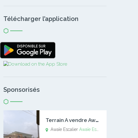
Télécharger l’application
Sponsorisés
T
errain A vendre Awaïe Escalier
Awaïe Escalier
Awaïe Escalier