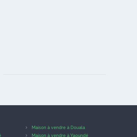
Maison à vendre à Douala
é
Maison à vendre à Yaoundé