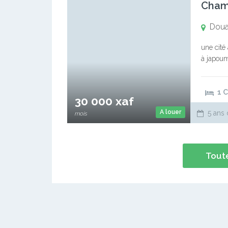
Cham
Doua
une cité
à japoum
centrale
1 
30 000 xaf
A louer
5 ans 
mois
Toute