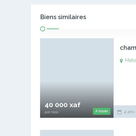
Biens similaires
cham
Mak
40 000 xaf
A louer
4 ans 
par mois