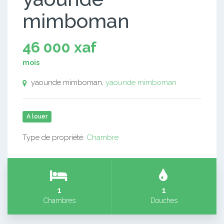
mimboman
46 000 xaf
mois
yaounde mimboman,
yaounde mimboman
A louer
Type de propriété:
Chambre
1
1
Chambres
Douches