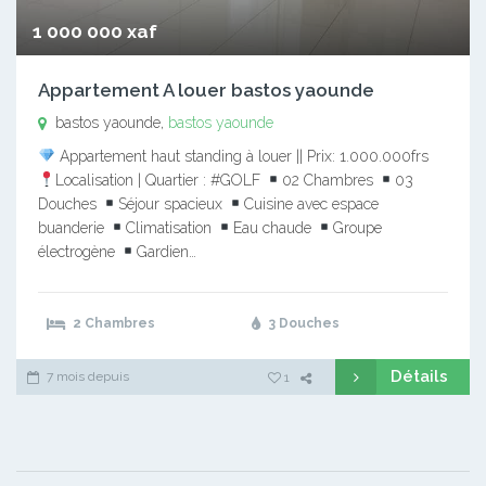
1 000 000 xaf
Appartement A louer bastos yaounde
bastos yaounde,
bastos yaounde
Appartement haut standing à louer || Prix: 1.000.000frs
Localisation | Quartier : #GOLF
02 Chambres
03
Douches
Séjour spacieux
Cuisine avec espace
buanderie
Climatisation
Eau chaude
Groupe
électrogène
Gardien…
2 Chambres
3 Douches
Détails
7 mois depuis
1