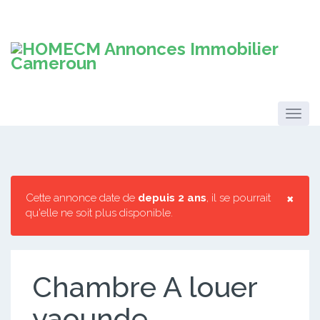
×
Cette annonce date de
depuis 2 ans
, il se pourrait
qu'elle ne soit plus disponible.
Chambre A louer
yaounde