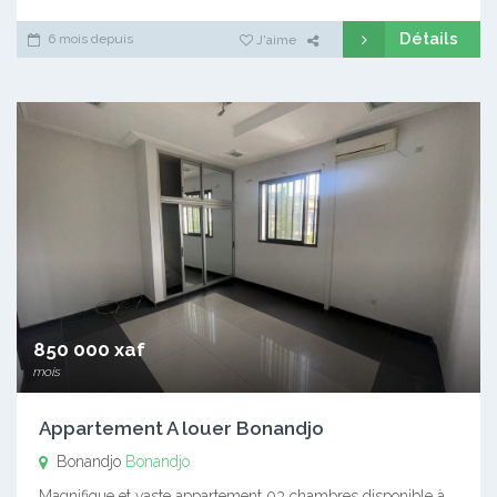
Détails
6 mois depuis
J'aime
850 000 xaf
mois
Appartement A louer Bonandjo
Bonandjo
Bonandjo
Magnifique et vaste appartement 03 chambres disponible à