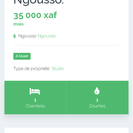
35 000 xaf
mois
Ngousso
Ngousso
A louer
Type de propriété:
Studio
1
1
Chambres
Douches