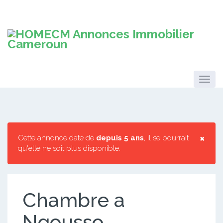
×
Cette annonce date de
depuis 5 ans
, il se pourrait
qu'elle ne soit plus disponible.
Chambre a
Ngousso.