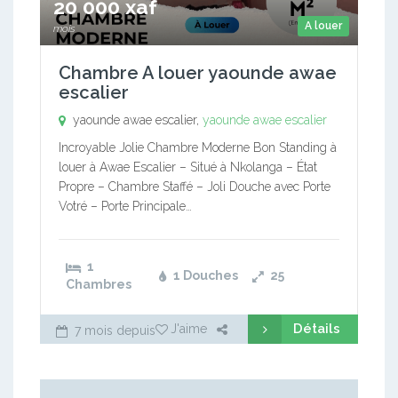
20 000 xaf
A louer
mois
Chambre A louer yaounde awae
escalier
yaounde awae escalier,
yaounde awae escalier
Incroyable Jolie Chambre Moderne Bon Standing à
louer à Awae Escalier – Situé à Nkolanga – État
Propre – Chambre Staffé – Joli Douche avec Porte
Votré – Porte Principale…
1
1 Douches
25
Chambres
Détails
J'aime
7 mois depuis