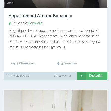
mois
Appartement A louer Bonandjo
Bonandjo
Bonandjo
Magnifique et vaste appartement 03 chambres disponible à
BONANDJO DLA1 03 chambre 03 douches 01 vaste salon
01 très vaste cuisine Balcons buanderie Groupe électrogène
Parking forage gardin Prx: 850.000Fr…
3 Chambres
3 Douches
Détails
7 mois depuis
J'aime