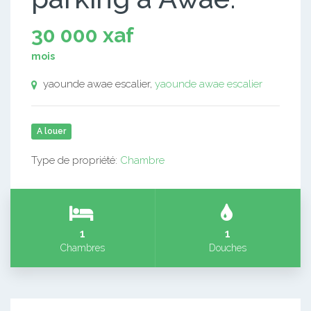
30 000 xaf
mois
yaounde awae escalier,
yaounde awae escalier
A louer
Type de propriété:
Chambre
1
1
Chambres
Douches