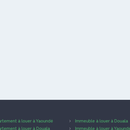
rtement à louer à Yaoundé
Immeuble à louer à Douala
rtement à louer à Douala
Immeuble à louer à Yaound