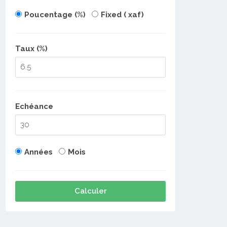
Poucentage (%)
Fixed ( xaf)
Taux (%)
Echéance
Années
Mois
Calculer