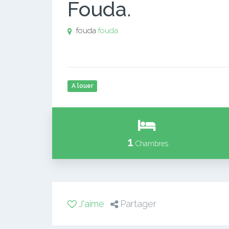
Fouda.
fouda
fouda
A louer
1
Chambres
J'aime
Partager