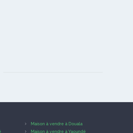
Maison à vendre à Douala
é
Maison à vendre à Yaoundé