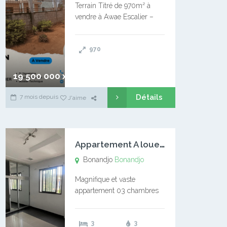
Terrain Titré de 970m² à
vendre à Awae Escalier –
Situé à Manassa, vers
Ngoantet – Non loin de
970
l’Université Catholique –
Encore d’autres Espaces
Disponibles – Terrain Titré –
19 500 000 xaf
…
Détails
7 mois depuis
J'aime
A
ppartement A louer Bonandjo
Bonandjo
Bonandjo
Magnifique et vaste
appartement 03 chambres
disponible à BONANDJO
DLA1 03 chambre 03
3
3
douches 01 vaste salon 01