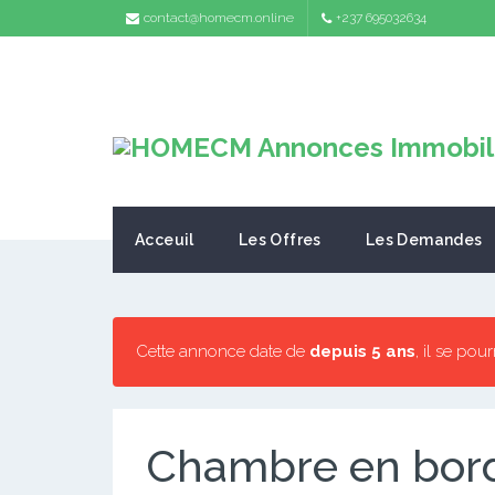
contact@homecm.online
+237 695032634
Acceuil
Les Offres
Les Demandes
Cette annonce date de
depuis 5 ans
, il se pou
Chambre en bord