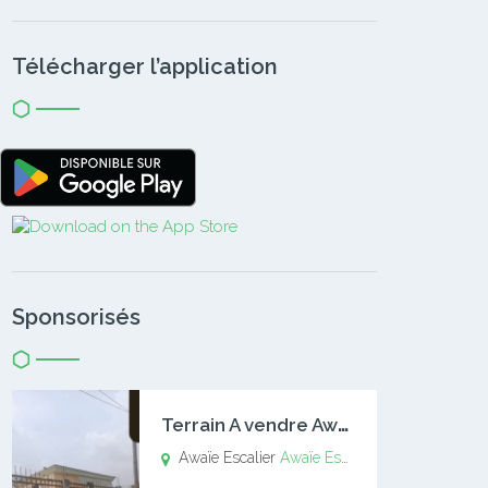
Télécharger l’application
Sponsorisés
T
errain A vendre Awaïe Escalier
Awaïe Escalier
Awaïe Escalier