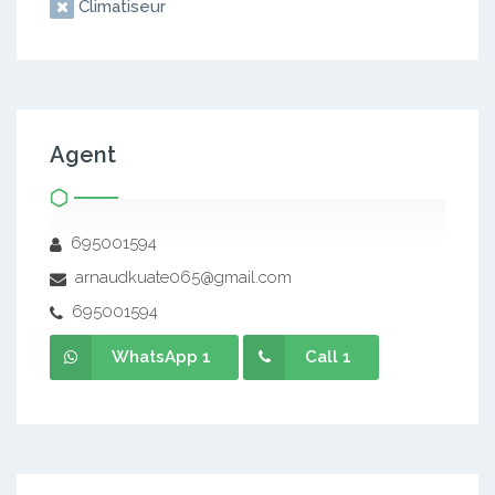
Climatiseur
Agent
695001594
arnaudkuate065@gmail.com
695001594
WhatsApp 1
Call 1