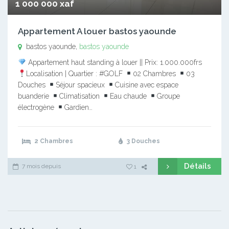
1 000 000 xaf
Appartement A louer bastos yaounde
bastos yaounde,
bastos yaounde
Appartement haut standing à louer || Prix: 1.000.000frs
Localisation | Quartier : #GOLF
02 Chambres
03
Douches
Séjour spacieux
Cuisine avec espace
buanderie
Climatisation
Eau chaude
Groupe
électrogène
Gardien…
2 Chambres
3 Douches
Détails
7 mois depuis
1