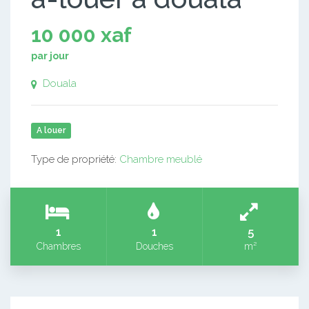
10 000 xaf
par jour
Douala
A louer
Type de propriété:
Chambre meublé
1
1
5
Chambres
Douches
m²