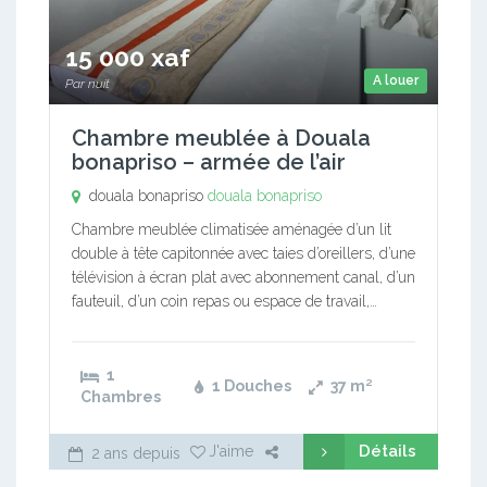
15 000 xaf
A louer
Par nuit
Chambre meublée à Douala
bonapriso – armée de l’air
douala bonapriso
douala bonapriso
Chambre meublée climatisée aménagée d’un lit
double à tête capitonnée avec taies d’oreillers, d’une
télévision à écran plat avec abonnement canal, d’un
fauteuil, d’un coin repas ou espace de travail,…
1
1 Douches
37
m²
Chambres
Détails
J'aime
2 ans depuis