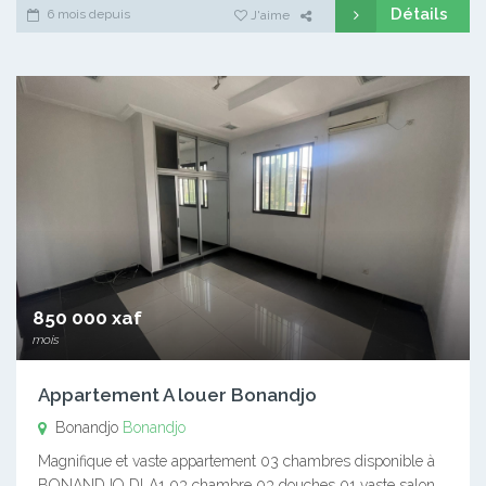
Détails
6 mois depuis
J'aime
850 000 xaf
mois
Appartement A louer Bonandjo
Bonandjo
Bonandjo
Magnifique et vaste appartement 03 chambres disponible à
BONANDJO DLA1 03 chambre 03 douches 01 vaste salon