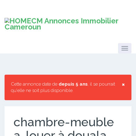
×
Cette annonce date de
depuis 5 ans
, il se pourrait
qu'elle ne soit plus disponible.
chambre-meuble
a-louer à douala