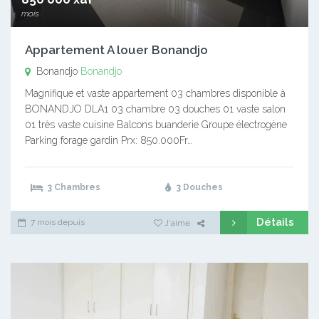
mois
Appartement A louer Bonandjo
Bonandjo
Bonandjo
Magnifique et vaste appartement 03 chambres disponible à
BONANDJO DLA1 03 chambre 03 douches 01 vaste salon
01 très vaste cuisine Balcons buanderie Groupe électrogène
Parking forage gardin Prx: 850.000Fr…
3 Chambres
3 Douches
Détails
7 mois depuis
J'aime