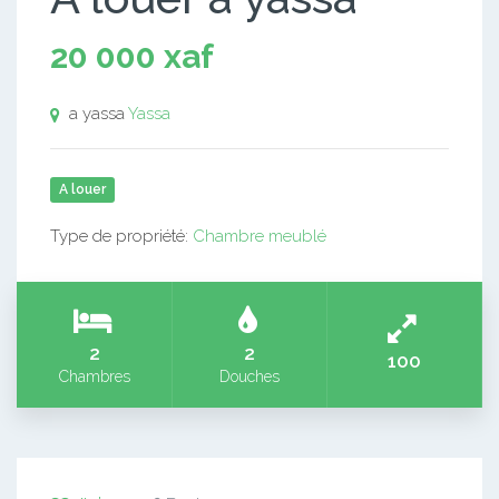
20 000 xaf
a yassa
Yassa
A louer
Type de propriété:
Chambre meublé
2
2
100
Chambres
Douches