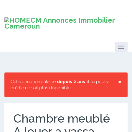
×
Cette annonce date de
depuis 2 ans
, il se pourrait
qu'elle ne soit plus disponible.
Chambre meublé
A louer a yassa