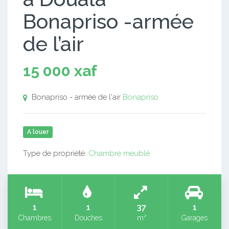
Bonapriso -armée
de l’air
15 000 xaf
Bonapriso - armée de l'air
Bonapriso
A louer
Type de propriété:
Chambre meublé
1
1
37
1
Chambres
Douches
m²
Garages