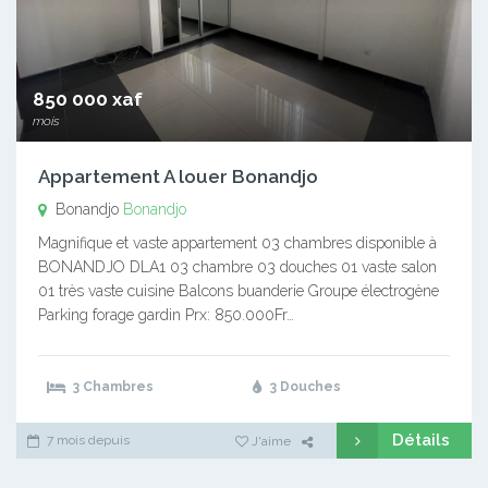
850 000 xaf
mois
Appartement A louer Bonandjo
Bonandjo
Bonandjo
Magnifique et vaste appartement 03 chambres disponible à
BONANDJO DLA1 03 chambre 03 douches 01 vaste salon
01 très vaste cuisine Balcons buanderie Groupe électrogène
Parking forage gardin Prx: 850.000Fr…
3 Chambres
3 Douches
Détails
7 mois depuis
J'aime