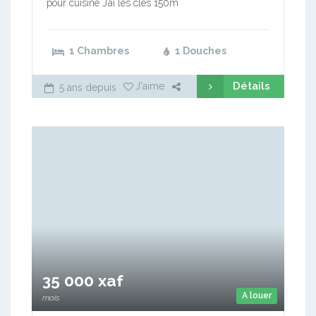
pour cuisine J’ai les clés 150m
1 Chambres
1 Douches
Détails
J'aime
5 ans depuis
35 000 xaf
A louer
mois