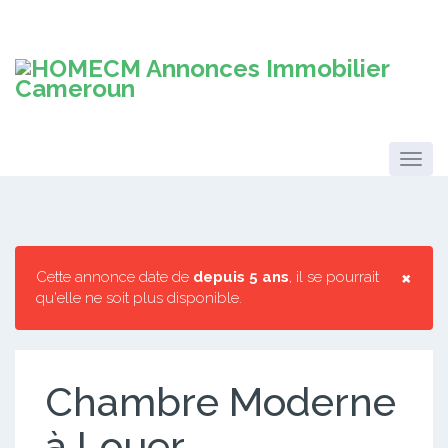
×
Cette annonce date de
depuis 5 ans
, il se pourrait
qu'elle ne soit plus disponible.
Chambre Moderne
à Louer