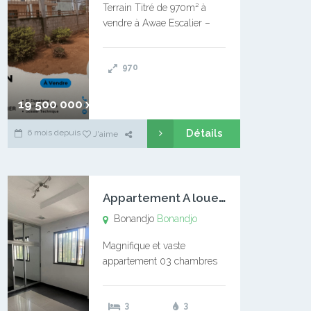
Terrain Titré de 970m² à
vendre à Awae Escalier –
Situé à Manassa, vers
Ngoantet – Non loin de
970
l’Université Catholique –
Encore d’autres Espaces
Disponibles – Terrain Titré –
19 500 000 xaf
…
Détails
6 mois depuis
J'aime
A
ppartement A louer Bonandjo
Bonandjo
Bonandjo
Magnifique et vaste
appartement 03 chambres
disponible à BONANDJO
DLA1 03 chambre 03
3
3
douches 01 vaste salon 01