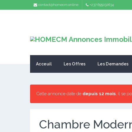
contact@homecm.online
+237 695032634
Acceuil
Les Offres
Les Demandes
Cette annonce date de
depuis 12 mois
, il se 
Chambre Modern