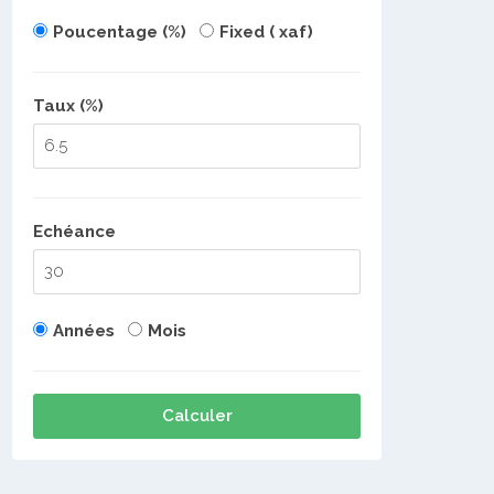
Poucentage (%)
Fixed ( xaf)
Taux (%)
Echéance
Années
Mois
Calculer