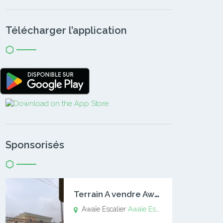
Télécharger l’application
Sponsorisés
T
errain A vendre Awaïe Escalier
Awaïe Escalier
Awaïe Escalier