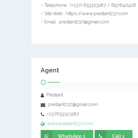
– Téléphone : (+237) 653323187 / 697640426
– Site Web : https://www.prestant237.com
– Email : prestant237@gmail.com
Agent
Prestant
prestant237@gmail.com
+237653323187
www.prestant237.com
WhatsApp 1
Call 1