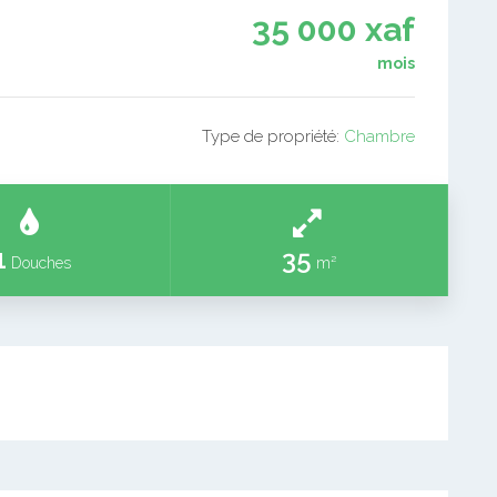
35 000 xaf
mois
Type de propriété:
Chambre
1
35
Douches
m²