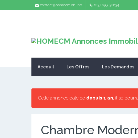
contact@homecm.online
+237 695032634
Acceuil
Les Offres
Les Demandes
Cette annonce date de
depuis 1 an
, il se pourr
Chambre Moderne