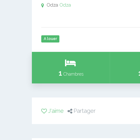
Odza
Odza
A louer
1
Chambres
J'aime
Partager