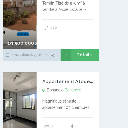
Terrain Titré de 970m² à
vendre à Awae Escalier –
Situé à Manassa, vers
Ngoantet – Non loin de
970
l’Université Catholique –
Encore d’autres Espaces
Disponibles – Terrain Titré –
19 500 000 xaf
…
Détails
7 mois depuis
J'aime
A
ppartement A louer Bonandjo
Bonandjo
Bonandjo
Magnifique et vaste
appartement 03 chambres
disponible à BONANDJO
DLA1 03 chambre 03
3
3
douches 01 vaste salon 01