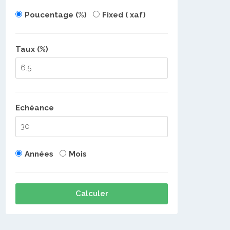
Poucentage (%)
Fixed ( xaf)
Taux (%)
Echéance
Années
Mois
Calculer