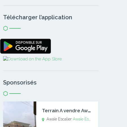
Télécharger l’application
Sponsorisés
T
errain A vendre Awaïe Escalier
Awaïe Escalier
Awaïe Escalier