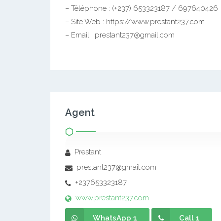
– Téléphone : (+237) 653323187 / 697640426
– Site Web : https://www.prestant237.com
– Email : prestant237@gmail.com
Agent
Prestant
prestant237@gmail.com
+237653323187
www.prestant237.com
WhatsApp 1
Call 1