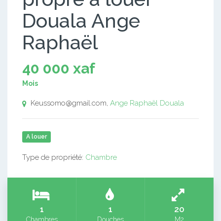
Douala Ange
Raphaël
40 000 xaf
Mois
Keussomo@gmail.com,
Ange Raphaël
Douala
A louer
Type de propriété:
Chambre
1
1
20
Chambres
Douches
M2