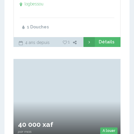
logbessou
1 Douches
Détails
1
4 ans depuis
40 000 xaf
A louer
par mois