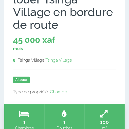
Village en bordure
de route
45 000 xaf
mois
Tsinga Village
Tsinga Village
A louer
Type de propriété:
Chambre
1
1
100
Chambres
Douches
m²