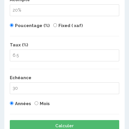
Poucentage (%)
Fixed ( xaf)
Taux (%)
Echéance
Années
Mois
Calculer