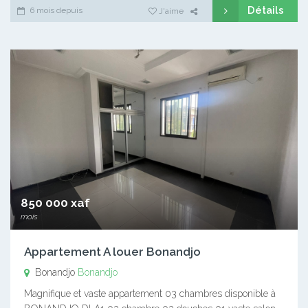
Détails
6 mois depuis
J'aime
850 000 xaf
mois
Appartement A louer Bonandjo
Bonandjo
Bonandjo
Magnifique et vaste appartement 03 chambres disponible à