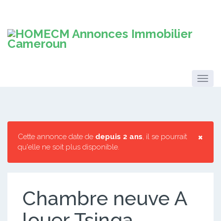
×
Cette annonce date de
depuis 2 ans
, il se pourrait
qu'elle ne soit plus disponible.
Chambre neuve A
louer Tsinga