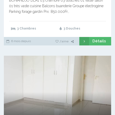
BONANDJO DLA1 03 chambre 03 douches 01 vaste salon
01 très vaste cuisine Balcons buanderie Groupe électrogène
Parking forage gardin Prx: 850.000Fr…
3 Chambres
3 Douches
Détails
6 mois depuis
J'aime