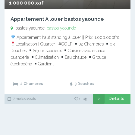
1 000 000 xaf
Appartement A louer bastos yaounde
bastos yaounde,
bastos yaounde
Appartement haut standing à louer || Prix: 1.000.000frs
Localisation | Quartier : #GOLF
02 Chambres
03
Douches
Séjour spacieux
Cuisine avec espace
buanderie
Climatisation
Eau chaude
Groupe
électrogène
Gardien…
2 Chambres
3 Douches
Détails
7 mois depuis
1