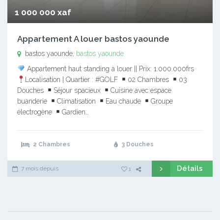
1 000 000 xaf
Appartement A louer bastos yaounde
bastos yaounde,
bastos yaounde
Appartement haut standing à louer || Prix: 1.000.000frs
Localisation | Quartier : #GOLF
02 Chambres
03
Douches
Séjour spacieux
Cuisine avec espace
buanderie
Climatisation
Eau chaude
Groupe
électrogène
Gardien…
2 Chambres
3 Douches
Détails
7 mois depuis
1