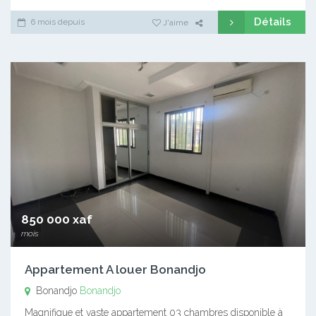
Détails
6 mois depuis
J'aime
850 000 xaf
mois
Appartement A louer Bonandjo
Bonandjo
Bonandjo
Magnifique et vaste appartement 03 chambres disponible à