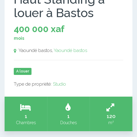
louer à Bastos
400 000 xaf
mois
Yaoundé bastos,
Yaoundé bastos
A louer
Type de propriété:
Studio
1
1
120
Chambres
Douches
m²