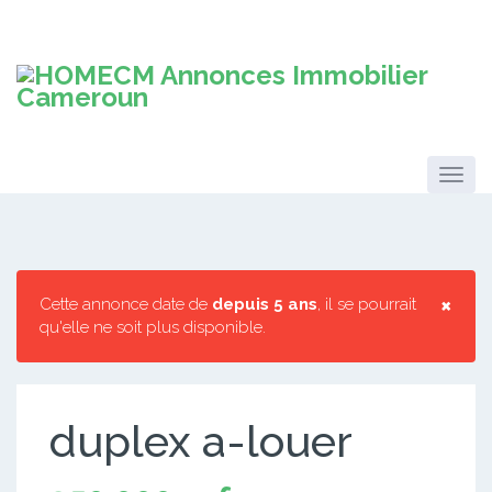
×
Cette annonce date de
depuis 5 ans
, il se pourrait
qu'elle ne soit plus disponible.
duplex a-louer