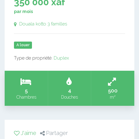
350 000 xaf
par mois
Douala kotto 3 familles
A louer
Type de propriété:
Duplex
5
4
500
Chambres
Douches
m²
J'aime
Partager