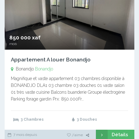
850 000 xaf
mois
Appartement A louer Bonandjo
Bonandjo
Bonandjo
Magnifique et vaste appartement 03 chambres disponible à
BONANDJO DLA1 03 chambre 03 douches 01 vaste salon
01 très vaste cuisine Balcons buanderie Groupe électrogène
Parking forage gardin Prx: 850.000Fr…
3 Chambres
3 Douches
Détails
7 mois depuis
J'aime