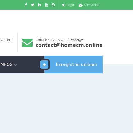
Login
S'inscrire
 moment
Laissez nous un message
contact@homecm.online
INFOS
Enregistrer un bien