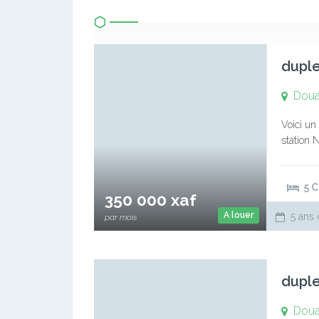
duple
Doual
Voici un 
station 
balcons 
5 
350 000 xaf
A louer
5 ans 
par mois
duple
Doua