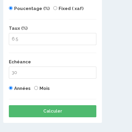
Poucentage (%)
Fixed ( xaf)
Taux (%)
Echéance
Années
Mois
Calculer