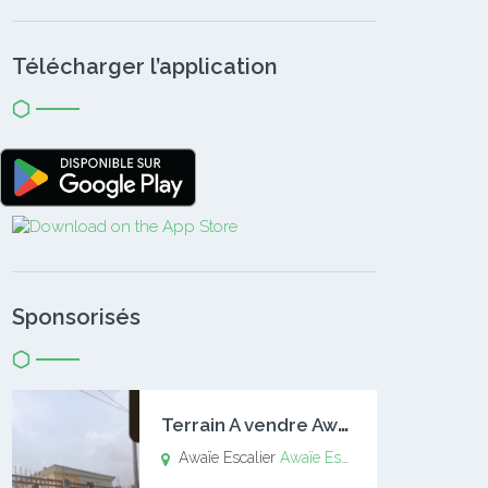
Télécharger l’application
Sponsorisés
T
errain A vendre Awaïe Escalier
Awaïe Escalier
Awaïe Escalier