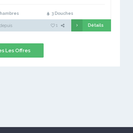
énérateur électrique, jardin, coin barbecue, gardiens,
e surveillance… 3…
Chambres
3 Douches
Détails
1
depuis
s Les Offres