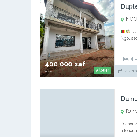
Dupl
NGO
DU
Ngousso
spacieu
eau
G
4 
400 000 xaf
A louer
2 sem
mois
Dam
Du nouve
à louer 