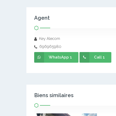
Agent
Key Alecom
696965980
WhatsApp 1
Call 1
Biens similaires