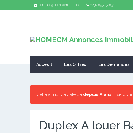
contact@homecm.online
+237 695032634
Acceuil
Les Offres
Les Demandes
Cette annonce date de
depuis 5 ans
, il se pou
Duplex A louer B