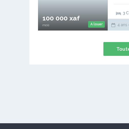
forage, g
caméra d
3 
100 000 xaf
A louer
4 ans 
mois
Toute