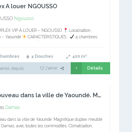
ex A louer NGOUSSO
USSO
Ngousso
PLEX VIP À LOUER – NGOUSSO
Localisation :
 – Yaoundé
CARACTÉRISTIQUES :
4 chambres
ses avec dressings
3 douches modernes avec chauffe-
rand…
Chambres
4 Douches
400
m²
Détails
J'aime
aines depuis
Du nouveau dans la ville de Yaoundé. Magnifique duplex meubl
as
Damas
au dans la ville de Yaoundé. Magnifique duplex meublé
à Damas, avec toutes les commodités. Climatisation,