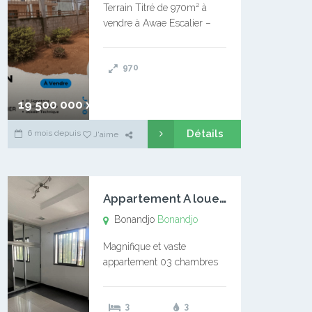
Terrain Titré de 970m² à
vendre à Awae Escalier –
Situé à Manassa, vers
Ngoantet – Non loin de
970
l’Université Catholique –
Encore d’autres Espaces
Disponibles – Terrain Titré –
19 500 000 xaf
…
Détails
6 mois depuis
J'aime
A
ppartement A louer Bonandjo
Bonandjo
Bonandjo
Magnifique et vaste
appartement 03 chambres
disponible à BONANDJO
DLA1 03 chambre 03
3
3
douches 01 vaste salon 01