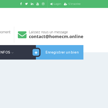
Login
S'inscrire
 moment
Laissez nous un message
contact@homecm.online
INFOS
Enregistrer un bien