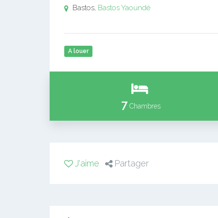
Bastos,
Bastos
Yaoundé
A louer
7
Chambres
J'aime
Partager