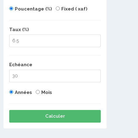
Poucentage (%)
Fixed ( xaf)
Taux (%)
Echéance
Années
Mois
Calculer