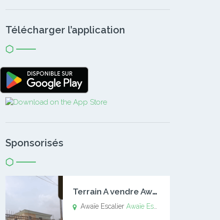
Télécharger l’application
Sponsorisés
T
errain A vendre Awaïe Escalier
Awaïe Escalier
Awaïe Escalier