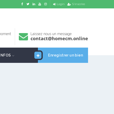
Login
S'inscrire
 moment
Laissez nous un message
contact@homecm.online
INFOS
Enregistrer un bien