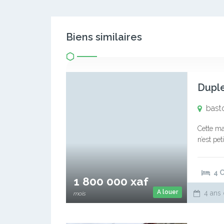
Biens similaires
bast
Cette ma
n’est pe
jardin à
4 
1 800 000 xaf
A louer
4 ans 
mois