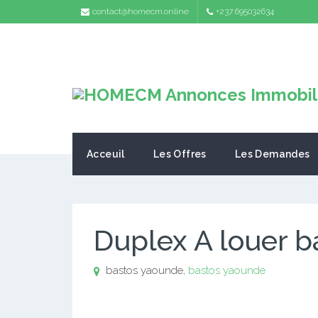
contact@homecm.online
+237 695032634
Acceuil
Les Offres
Les Demandes
Duplex A louer 
bastos yaounde,
bastos yaounde