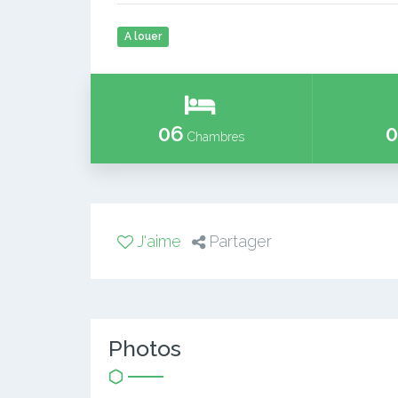
A louer
06
0
Chambres
J'aime
Partager
Photos