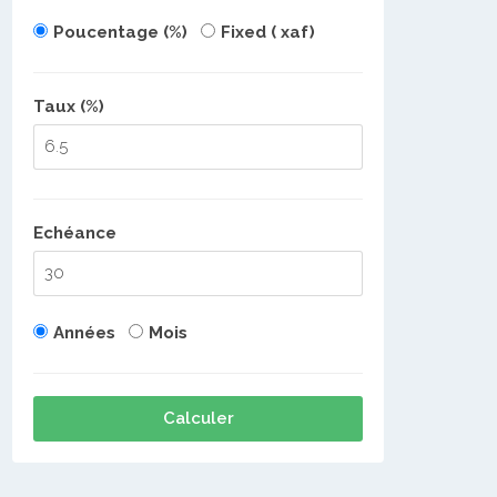
Poucentage (%)
Fixed ( xaf)
Taux (%)
Echéance
Années
Mois
Calculer