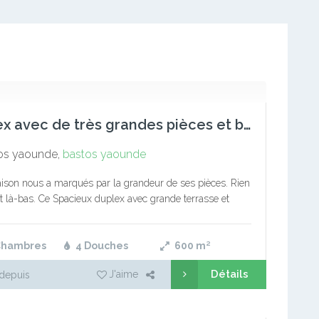
Duplex avec de très grandes pièces et beau jardin à Bastos
os yaounde,
bastos yaounde
ison nous a marqués par la grandeur de ses pièces. Rien
tit là-bas. Ce Spacieux duplex avec grande terrasse et
 louer à Bastos est ainsi composé…
Chambres
4 Douches
600
m²
Détails
J'aime
depuis