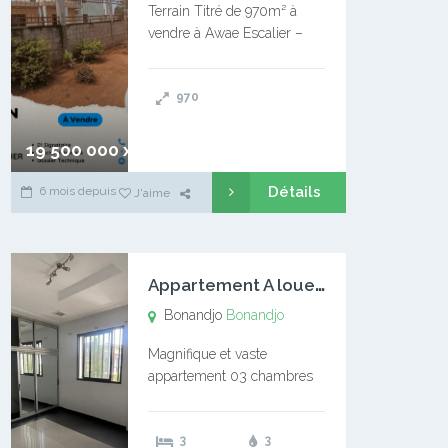
Terrain Titré de 970m² à
vendre à Awae Escalier –
Situé à Manassa, vers
Ngoantet – Non loin de
970
l’Université Catholique –
Encore d’autres Espaces
Disponibles – Terrain Titré –
19 500 000 xaf
…
Détails
6 mois depuis
J'aime
A
ppartement A louer Bonandjo
Bonandjo
Bonandjo
Magnifique et vaste
appartement 03 chambres
disponible à BONANDJO
DLA1 03 chambre 03
3
3
douches 01 vaste salon 01