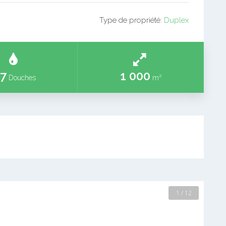
Type de propriété:
Duplex
7
1 000
Douches
m²
2 / 12