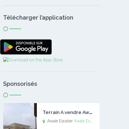
Télécharger l’application
Sponsorisés
T
errain A vendre Awaïe Escalier
Awaïe Escalier
Awaïe Escalier