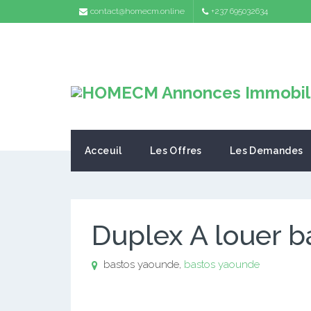
contact@homecm.online
+237 695032634
Acceuil
Les Offres
Les Demandes
Duplex A louer 
bastos yaounde,
bastos yaounde