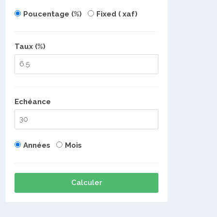
Poucentage (%)
Fixed ( xaf)
Taux (%)
Echéance
Années
Mois
Calculer