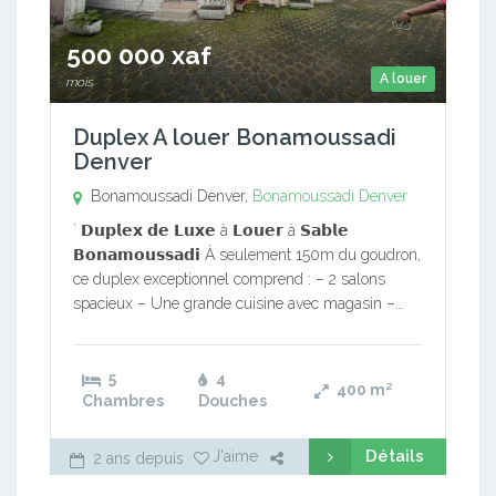
500 000 xaf
A louer
mois
Duplex A louer Bonamoussadi
Denver
Bonamoussadi Denver,
Bonamoussadi Denver
´ 𝗗𝘂𝗽𝗹𝗲𝘅 𝗱𝗲 𝗟𝘂𝘅𝗲 à 𝗟𝗼𝘂𝗲𝗿 à 𝗦𝗮𝗯𝗹𝗲
𝗕𝗼𝗻𝗮𝗺𝗼𝘂𝘀𝘀𝗮𝗱𝗶 À seulement 150m du goudron,
ce duplex exceptionnel comprend : – 2 salons
spacieux – Une grande cuisine avec magasin –…
5
4
400
m²
Chambres
Douches
Détails
J'aime
2 ans depuis