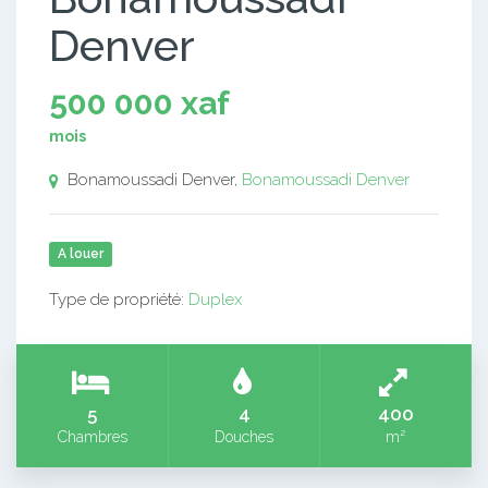
Denver
500 000 xaf
mois
Bonamoussadi Denver,
Bonamoussadi Denver
A louer
Type de propriété:
Duplex
5
4
400
Chambres
Douches
m²