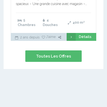
spacieux – Une grande cuisine avec magasin –…
5
4
400
m²
Chambres
Douches
Détails
J'aime
2 ans depuis
Toutes Les Offres