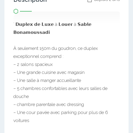
´ 𝗗𝘂𝗽𝗹𝗲𝘅 𝗱𝗲 𝗟𝘂𝘅𝗲 à 𝗟𝗼𝘂𝗲𝗿 à 𝗦𝗮𝗯𝗹𝗲
𝗕𝗼𝗻𝗮𝗺𝗼𝘂𝘀𝘀𝗮𝗱𝗶
À seulement 150m du goudron, ce duplex
exceptionnel comprend :
– 2 salons spacieux
– Une grande cuisine avec magasin
– Une salle à manger accueillante
– 5 chambres confortables avec leurs salles de
douche
– chambre parentale avec dressing
– Une cour pavée avec parking pour plus de 6
voitures