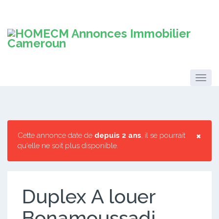
×
Cette annonce date de
depuis 2 ans
, il se pourrait
qu'elle ne soit plus disponible.
Duplex A louer
Bonamoussadi