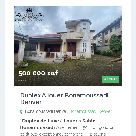
500 000 xaf
A louer
mois
Duplex A louer Bonamoussadi
Denver
Bonamoussadi Denver,
Bonamoussadi Denver
´ 𝗗𝘂𝗽𝗹𝗲𝘅 𝗱𝗲 𝗟𝘂𝘅𝗲 à 𝗟𝗼𝘂𝗲𝗿 à 𝗦𝗮𝗯𝗹𝗲
𝗕𝗼𝗻𝗮𝗺𝗼𝘂𝘀𝘀𝗮𝗱𝗶 À seulement 150m du goudron,
ce duplex exceptionnel comprend : – 2 salons