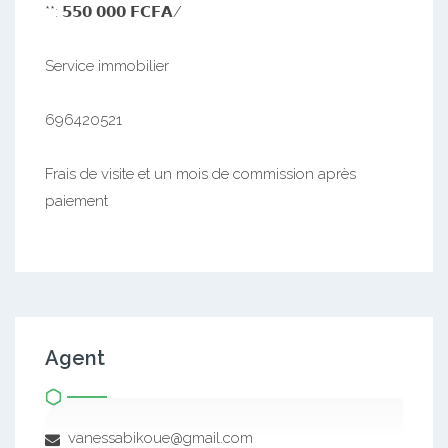
**: 𝟱𝟱𝟬 𝟬𝟬𝟬 𝗙𝗖𝗙𝗔/
Service immobilier
696420521
Frais de visite et un mois de commission après
paiement
Agent
vanessabikoue@gmail.com