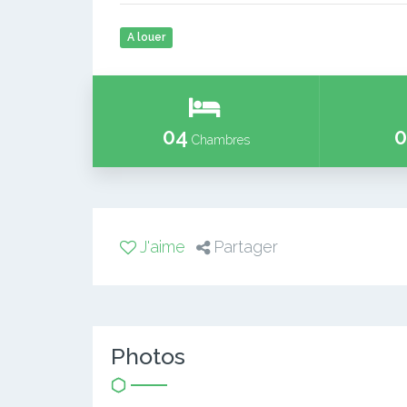
A louer
04
0
Chambres
J'aime
Partager
Photos