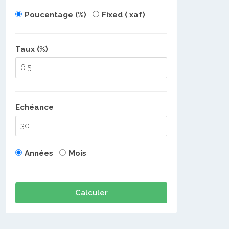
Poucentage (%)
Fixed ( xaf)
Taux (%)
Echéance
Années
Mois
Calculer