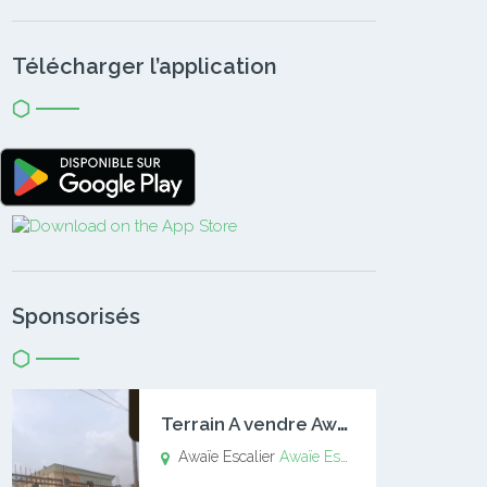
Télécharger l’application
Sponsorisés
T
errain A vendre Awaïe Escalier
Awaïe Escalier
Awaïe Escalier