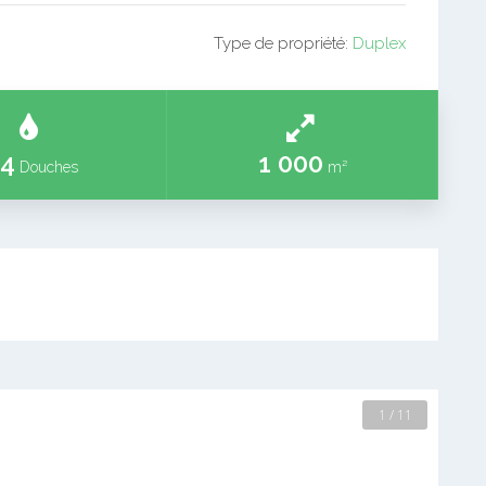
Type de propriété:
Duplex
4
1 000
Douches
m²
2 / 11