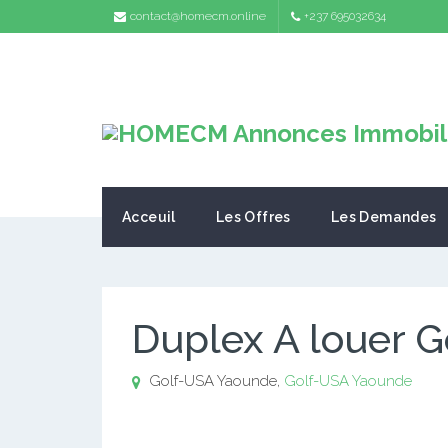
contact@homecm.online
+237 695032634
Acceuil
Les Offres
Les Demandes
Duplex A louer 
Golf-USA Yaounde,
Golf-USA Yaounde