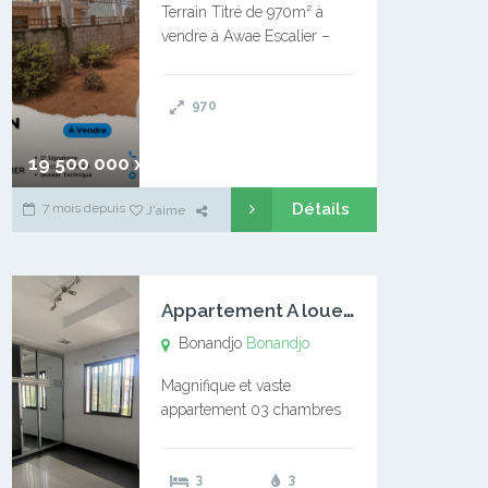
Terrain Titré de 970m² à
vendre à Awae Escalier –
Situé à Manassa, vers
Ngoantet – Non loin de
970
l’Université Catholique –
Encore d’autres Espaces
Disponibles – Terrain Titré –
19 500 000 xaf
…
Détails
7 mois depuis
J'aime
A
ppartement A louer Bonandjo
Bonandjo
Bonandjo
Magnifique et vaste
appartement 03 chambres
disponible à BONANDJO
DLA1 03 chambre 03
3
3
douches 01 vaste salon 01