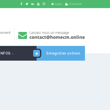
Login
S'inscrire
 moment
Laissez nous un message
contact@homecm.online
INFOS
Enregistrer un bien