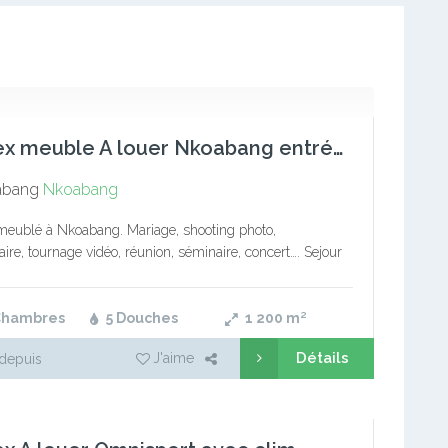
Duplex meuble A louer Nkoabang entrée itambe
abang
Nkoabang
eublé à Nkoabang. Mariage, shooting photo,
aire, tournage vidéo, réunion, séminaire, concert…. Sejour
prix : Prix mensuel : Fêtes: à partir Magnifique duplex
spacieux sur 1200m2, à…
Chambres
5 Douches
1 200
m²
Détails
J'aime
depuis