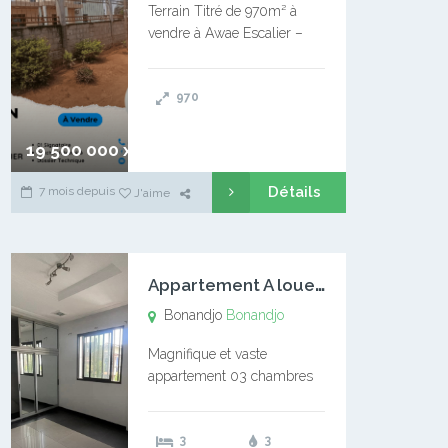
Terrain Titré de 970m² à
vendre à Awae Escalier –
Situé à Manassa, vers
Ngoantet – Non loin de
970
l’Université Catholique –
Encore d’autres Espaces
Disponibles – Terrain Titré –
19 500 000 xaf
…
Détails
7 mois depuis
J'aime
A
ppartement A louer Bonandjo
Bonandjo
Bonandjo
Magnifique et vaste
appartement 03 chambres
disponible à BONANDJO
DLA1 03 chambre 03
3
3
douches 01 vaste salon 01