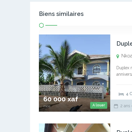
Biens similaires
Nko
Duplex m
annivers
simple, 
meublé 
4 
60 000 xaf
A louer
2 ans 
mois