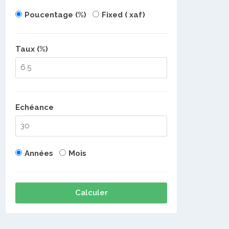
Poucentage (%)
Fixed ( xaf)
Taux (%)
Echéance
Années
Mois
Calculer