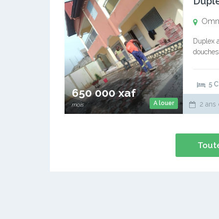
Duple
Omni
Duplex a
douches,
douche . 
5 
650 000 xaf
A louer
2 ans 
mois
Toute