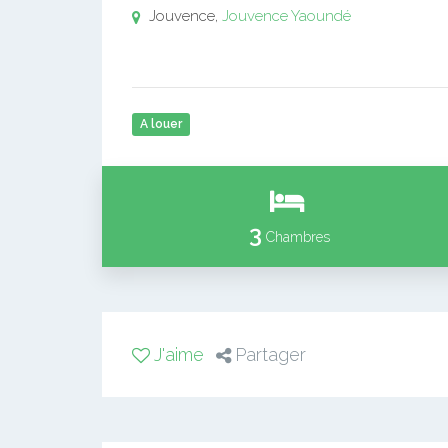
Jouvence,
Jouvence
Yaoundé
A louer
3
Chambres
J'aime
Partager