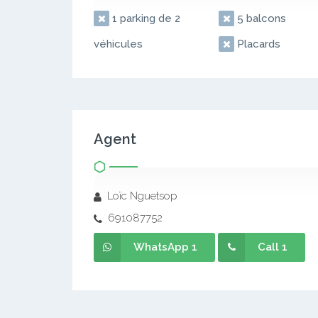
1 parking de 2
5 balcons
véhicules
Placards
Agent
Loïc Nguetsop
691087752
WhatsApp 1
Call 1