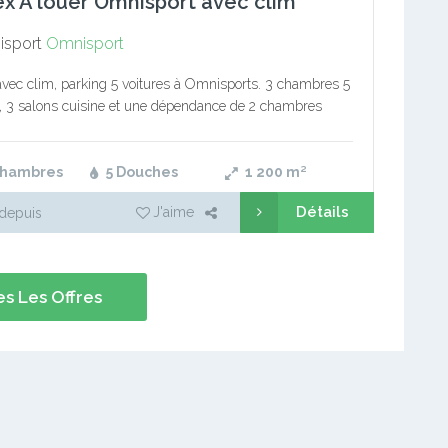
x A louer Omnisport avec clim
sport
Omnisport
vec clim, parking 5 voitures à Omnisports. 3 chambres 5
 3 salons cuisine et une dépendance de 2 chambres
Frais de visites et suivi client: 10…
Chambres
5 Douches
1 200
m²
Détails
J'aime
depuis
s Les Offres