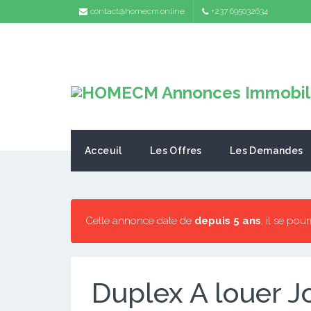
contact@homecm.online
+237 695032634
Acceuil
Les Offres
Les Demandes
Cette annonce date de
depuis 5 ans
, il se pou
Duplex A louer 