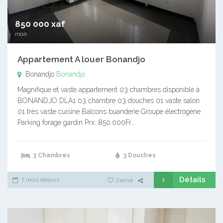
850 000 xaf
mois
Appartement A louer Bonandjo
Bonandjo
Bonandjo
Magnifique et vaste appartement 03 chambres disponible à
BONANDJO DLA1 03 chambre 03 douches 01 vaste salon
01 très vaste cuisine Balcons buanderie Groupe électrogène
Parking forage gardin Prx: 850.000Fr…
3 Chambres
3 Douches
Détails
7 mois depuis
J'aime