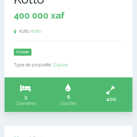
400 000 xaf
Kotto
Kotto
A louer
Type de propriété:
Duplex
5
6
400
Chambres
Douches