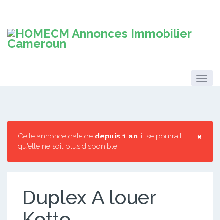
×
Cette annonce date de
depuis 1 an
, il se pourrait
qu'elle ne soit plus disponible.
Duplex A louer
Kotto