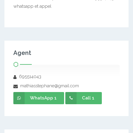
whatsapp et appel
Agent
695514043
mathiasstephane@gmail.com
WhatsApp 1
Call 1