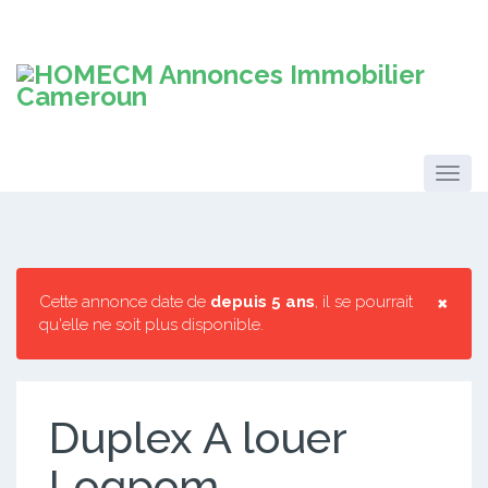
×
Cette annonce date de
depuis 5 ans
, il se pourrait
qu'elle ne soit plus disponible.
Duplex A louer
Logpom