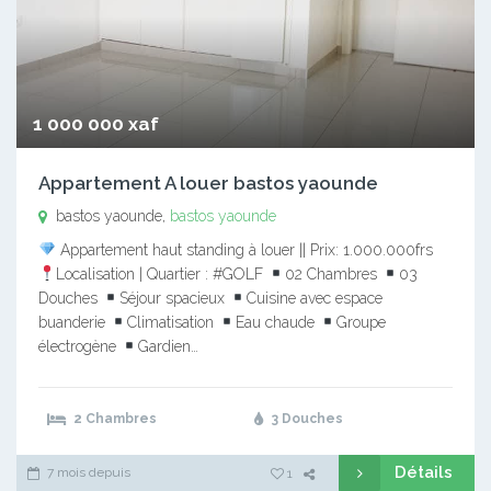
1 000 000 xaf
Appartement A louer bastos yaounde
bastos yaounde,
bastos yaounde
Appartement haut standing à louer || Prix: 1.000.000frs
Localisation | Quartier : #GOLF
02 Chambres
03
Douches
Séjour spacieux
Cuisine avec espace
buanderie
Climatisation
Eau chaude
Groupe
électrogène
Gardien…
2 Chambres
3 Douches
Détails
7 mois depuis
1