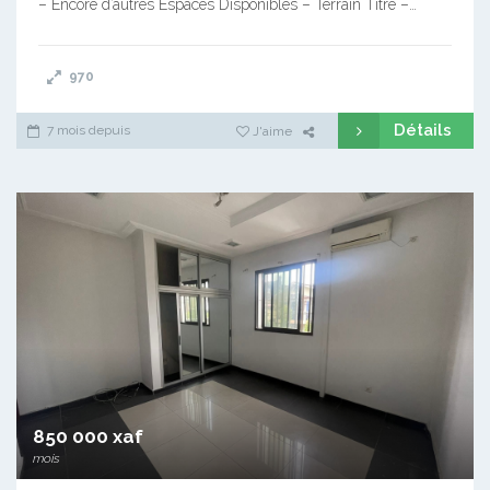
– Encore d’autres Espaces Disponibles – Terrain Titré –…
970
Détails
7 mois depuis
J'aime
850 000 xaf
mois