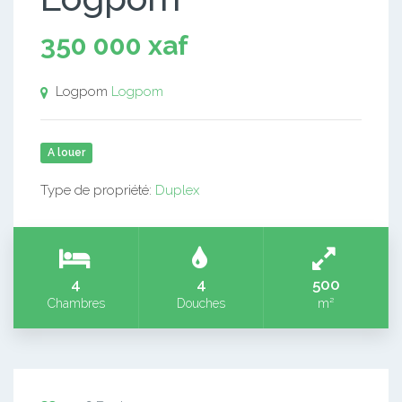
350 000 xaf
Logpom
Logpom
A louer
Type de propriété:
Duplex
4
4
500
Chambres
Douches
m²