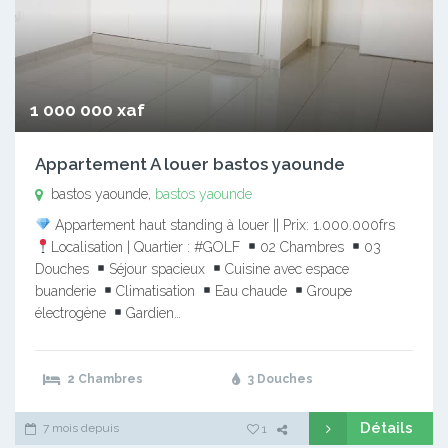
1 000 000 xaf
Appartement A louer bastos yaounde
bastos yaounde,
bastos yaounde
Appartement haut standing à louer || Prix: 1.000.000frs
Localisation | Quartier : #GOLF
02 Chambres
03
Douches
Séjour spacieux
Cuisine avec espace
buanderie
Climatisation
Eau chaude
Groupe
électrogène
Gardien…
2 Chambres
3 Douches
Détails
7 mois depuis
1