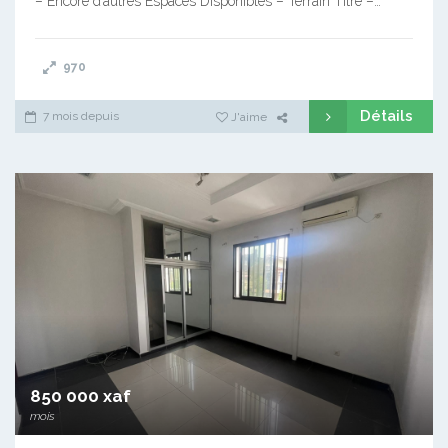
– Encore d’autres Espaces Disponibles – Terrain Titré –…
970
Détails
7 mois depuis
J'aime
850 000 xaf
mois