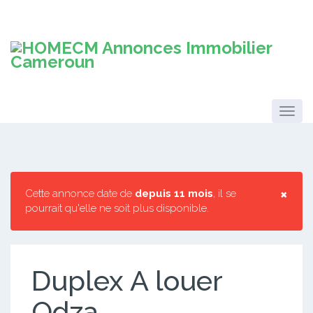
×
Cette annonce date de
depuis 11 mois
, il se
pourrait qu'elle ne soit plus disponible.
Duplex A louer
Odza