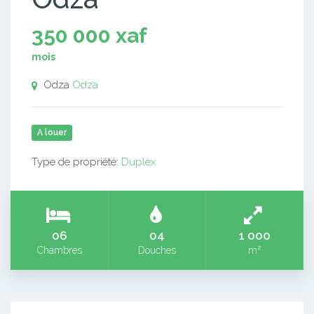
350 000 xaf
mois
Odza
Odza
A louer
Type de propriété:
Duplex
06
04
1 000
Chambres
Douches
m²