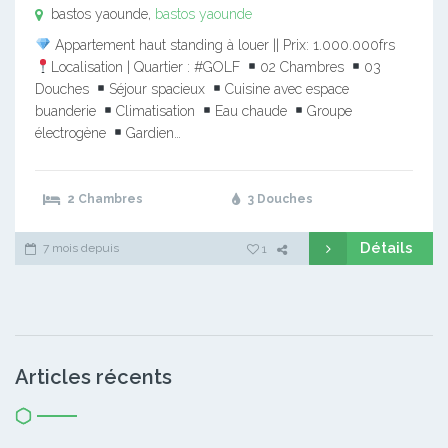
bastos yaounde,
bastos yaounde
Appartement haut standing à louer || Prix: 1.000.000frs
Localisation | Quartier : #GOLF
02 Chambres
03
Douches
Séjour spacieux
Cuisine avec espace
buanderie
Climatisation
Eau chaude
Groupe
électrogène
Gardien…
2 Chambres
3 Douches
Détails
7 mois depuis
1
Articles récents