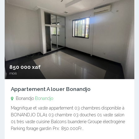
850 000 xaf
mois
Appartement A louer Bonandjo
Bonandjo
Bonandjo
Magnifique et vaste appartement 03 chambres disponible à
BONANDJO DLA1 03 chambre 03 douches 01 vaste salon
01 très vaste cuisine Balcons buanderie Groupe électrogène
Parking forage gardin Prx: 850.000Fr…