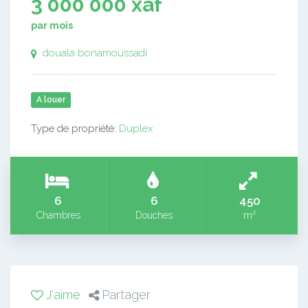
3 000 000 xaf
par mois
douala bonamoussadi
A louer
Type de propriété:
Duplex
6
6
450
Chambres
Douches
m²
J'aime
Partager