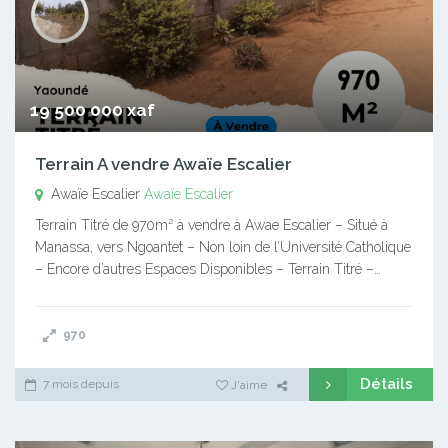
19 500 000 xaf
Terrain A vendre Awaïe Escalier
Awaïe Escalier
Awaïe Escalier
Terrain Titré de 970m² à vendre à Awae Escalier – Situé à
Manassa, vers Ngoantet – Non loin de l’Université Catholique
– Encore d’autres Espaces Disponibles – Terrain Titré –…
970
Détails
7 mois depuis
J'aime