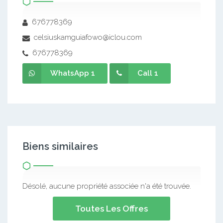
676778369
celsiuskamguiafowo@iclou.com
676778369
WhatsApp 1
Call 1
Biens similaires
Désolé, aucune propriété associée n'a été trouvée.
Toutes Les Offres