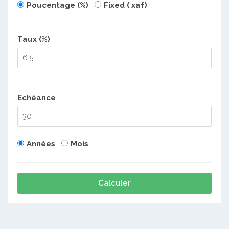
Poucentage (%)
Fixed ( xaf)
Taux (%)
Echéance
Années
Mois
Calculer