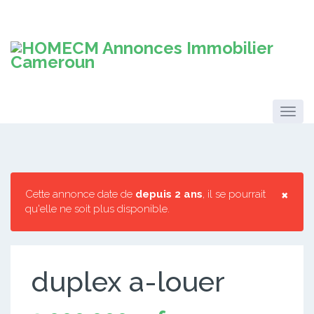
×
Cette annonce date de
depuis 2 ans
, il se pourrait
qu'elle ne soit plus disponible.
duplex a-louer