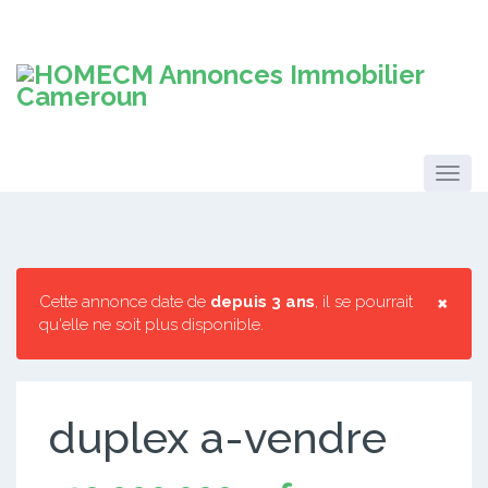
×
Cette annonce date de
depuis 3 ans
, il se pourrait
qu'elle ne soit plus disponible.
duplex a-vendre