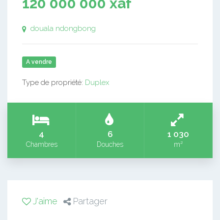
120 000 000 xaf
douala ndongbong
A vendre
Type de propriété:
Duplex
4
6
1 030
Chambres
Douches
m²
J'aime
Partager