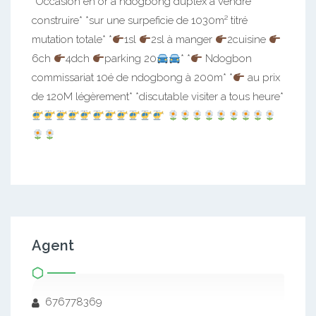
*Occasion en or a ndogbong duplex à vendre
construire* *sur une surpeficie de 1030m² titré
mutation totale* *
1sl
2sl à manger
2cuisine
6ch
4dch
parking 20
* *
Ndogbon
commissariat 10é de ndogbong à 200m* *
au prix
de 120M légèrement* *discutable visiter a tous heure*
Agent
676778369