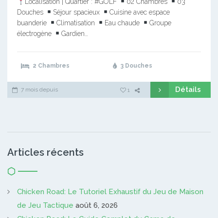
Localisation | Quartier : #GOLF
02 Chambres
03
Douches
Séjour spacieux
Cuisine avec espace
buanderie
Climatisation
Eau chaude
Groupe
électrogène
Gardien…
2 Chambres
3 Douches
Détails
7 mois depuis
1
Articles récents
Chicken Road: Le Tutoriel Exhaustif du Jeu de Maison
de Jeu Tactique
août 6, 2026