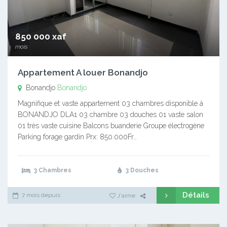
850 000 xaf
mois
Appartement A louer Bonandjo
Bonandjo
Bonandjo
Magnifique et vaste appartement 03 chambres disponible à
BONANDJO DLA1 03 chambre 03 douches 01 vaste salon
01 très vaste cuisine Balcons buanderie Groupe électrogène
Parking forage gardin Prx: 850.000Fr…
3 Chambres
3 Douches
Détails
7 mois depuis
J'aime