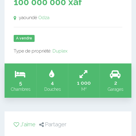
100 000 000 xaf
yaoundé
Odza
A vendre
Type de propriété:
Duplex
5
4
1 000
2
Chambres
Douches
M²
Garages
J'aime
Partager