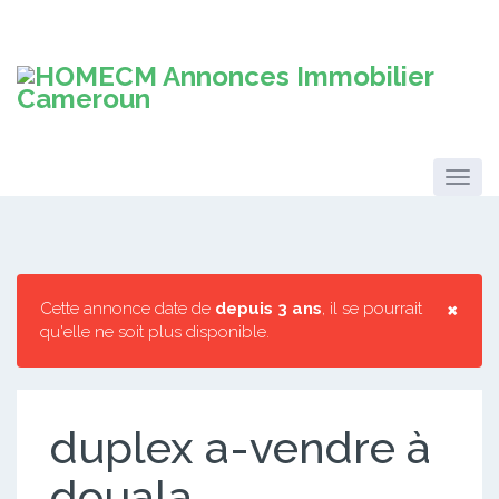
×
Cette annonce date de
depuis 3 ans
, il se pourrait
qu'elle ne soit plus disponible.
duplex a-vendre à
douala