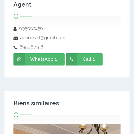
Agent
695067456
aprinesarl@gmail.com
695067456
WhatsApp 1
Call 1
Biens similaires