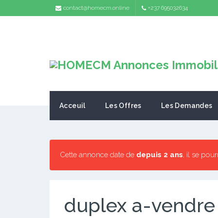
contact@homecm.online
+237 695032634
Acceuil
Les Offres
Les Demandes
Cette annonce date de
depuis 2 ans
, il se pou
duplex a-vendre