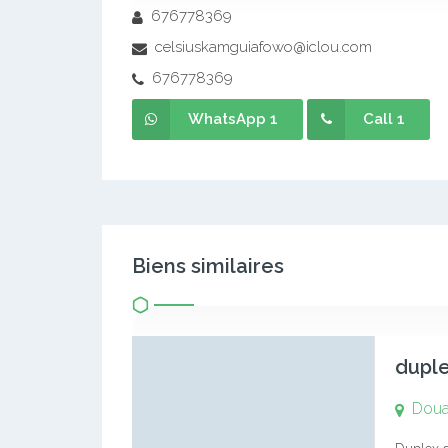
676778369
celsiuskamguiafowo@iclou.com
676778369
WhatsApp 1
Call 1
Biens similaires
duple
Doua