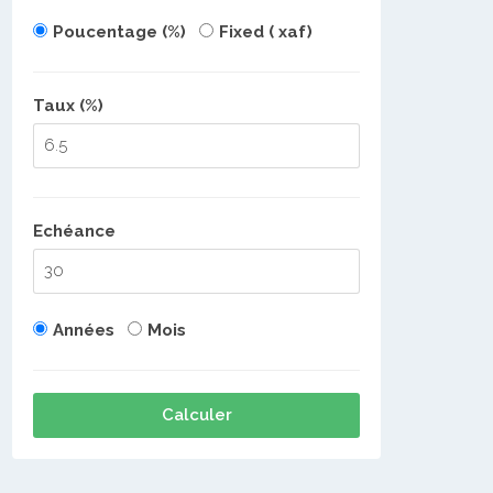
Poucentage (%)
Fixed ( xaf)
Taux (%)
Echéance
Années
Mois
Calculer