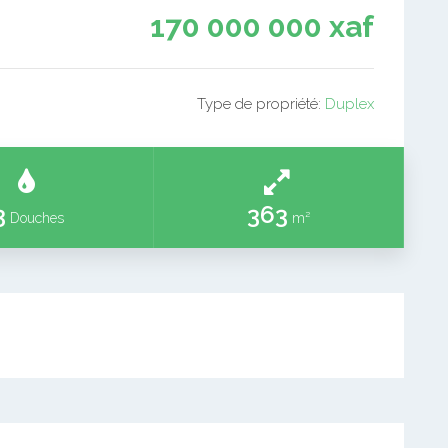
170 000 000 xaf
Type de propriété:
Duplex
3
363
Douches
m²