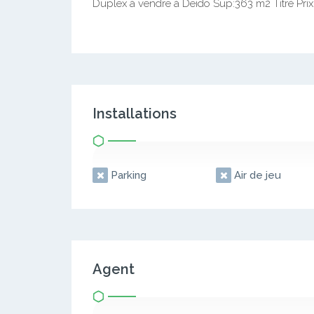
Duplex à vendre à Deido Sup:363 m2 Titré Prix:
Installations
Parking
Air de jeu
Agent