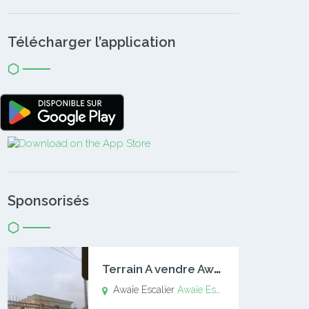
Télécharger l’application
Sponsorisés
T
errain A vendre Awaïe Escalier
Awaïe Escalier
Awaïe Escalier