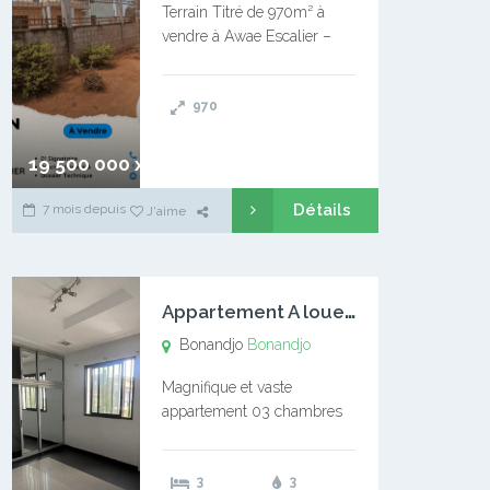
Terrain Titré de 970m² à
vendre à Awae Escalier –
Situé à Manassa, vers
Ngoantet – Non loin de
970
l’Université Catholique –
Encore d’autres Espaces
Disponibles – Terrain Titré –
19 500 000 xaf
…
Détails
7 mois depuis
J'aime
A
ppartement A louer Bonandjo
Bonandjo
Bonandjo
Magnifique et vaste
appartement 03 chambres
disponible à BONANDJO
DLA1 03 chambre 03
3
3
douches 01 vaste salon 01