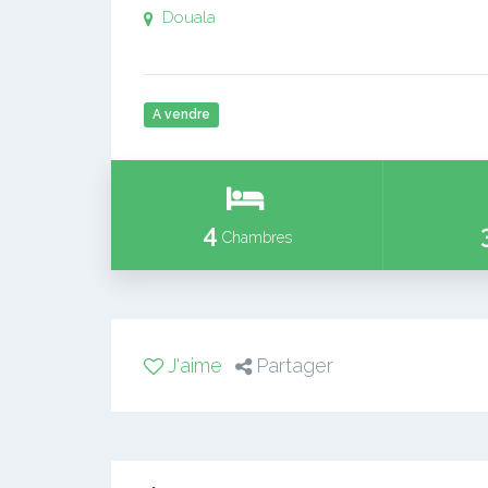
Douala
A vendre
4
Chambres
J'aime
Partager