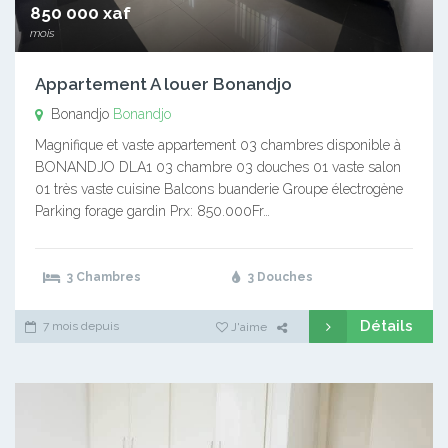
850 000 xaf
mois
Appartement A louer Bonandjo
Bonandjo
Bonandjo
Magnifique et vaste appartement 03 chambres disponible à
BONANDJO DLA1 03 chambre 03 douches 01 vaste salon
01 très vaste cuisine Balcons buanderie Groupe électrogène
Parking forage gardin Prx: 850.000Fr…
3 Chambres
3 Douches
Détails
7 mois depuis
J'aime