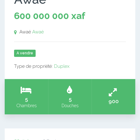
600 000 000 xaf
Awaé
Awaé
A vendre
Type de propriété:
Duplex
5
5
900
Chambres
Douches