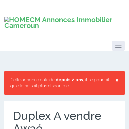
×
Cette annonce date de
depuis 2 ans
, il se pourrait
qu'elle ne soit plus disponible.
Duplex A vendre
Awaé