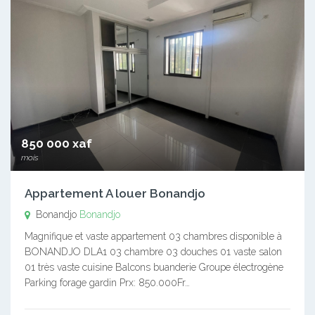
850 000 xaf
mois
Appartement A louer Bonandjo
Bonandjo
Bonandjo
Magnifique et vaste appartement 03 chambres disponible à
BONANDJO DLA1 03 chambre 03 douches 01 vaste salon
01 très vaste cuisine Balcons buanderie Groupe électrogène
Parking forage gardin Prx: 850.000Fr…