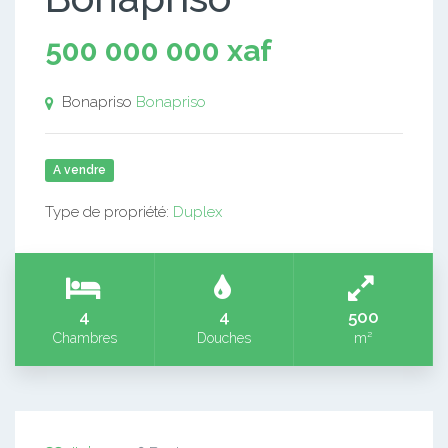
500 000 000 xaf
Bonapriso
Bonapriso
A vendre
Type de propriété:
Duplex
4
4
500
Chambres
Douches
m²