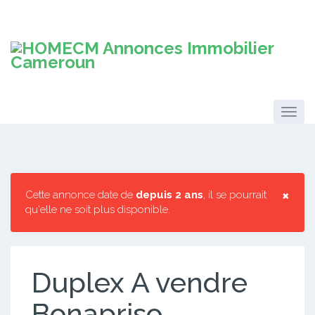
×
Cette annonce date de
depuis 2 ans
, il se pourrait
qu'elle ne soit plus disponible.
Duplex A vendre
Bonapriso