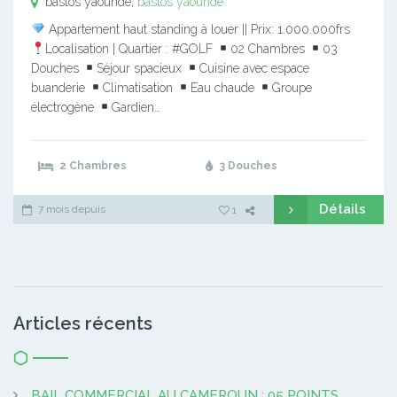
bastos yaounde,
bastos yaounde
Appartement haut standing à louer || Prix: 1.000.000frs
Localisation | Quartier : #GOLF
02 Chambres
03
Douches
Séjour spacieux
Cuisine avec espace
buanderie
Climatisation
Eau chaude
Groupe
électrogène
Gardien…
2 Chambres
3 Douches
Détails
7 mois depuis
1
Articles récents
BAIL COMMERCIAL AU CAMEROUN : 05 POINTS