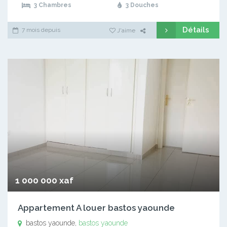
3 Chambres
3 Douches
Détails
7 mois depuis
J'aime
1 000 000 xaf
Appartement A louer bastos yaounde
bastos yaounde,
bastos yaounde