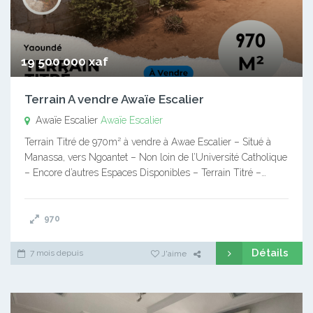
19 500 000 xaf
Terrain A vendre Awaïe Escalier
Awaïe Escalier
Awaïe Escalier
Terrain Titré de 970m² à vendre à Awae Escalier – Situé à
Manassa, vers Ngoantet – Non loin de l’Université Catholique
– Encore d’autres Espaces Disponibles – Terrain Titré –…
970
Détails
7 mois depuis
J'aime