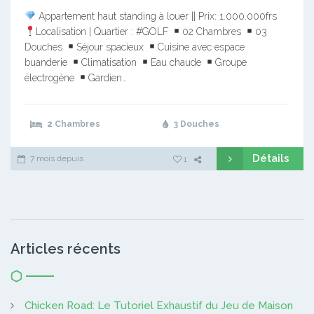
Appartement haut standing à louer || Prix: 1.000.000frs
Localisation | Quartier : #GOLF
02 Chambres
03
Douches
Séjour spacieux
Cuisine avec espace
buanderie
Climatisation
Eau chaude
Groupe
électrogène
Gardien…
2 Chambres
3 Douches
Détails
7 mois depuis
1
Articles récents
Chicken Road: Le Tutoriel Exhaustif du Jeu de Maison