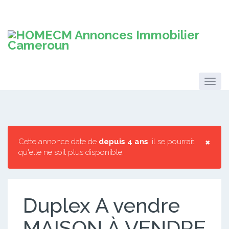
×
Cette annonce date de
depuis 4 ans
, il se pourrait
qu'elle ne soit plus disponible.
Duplex A vendre
MAISON À VENDRE