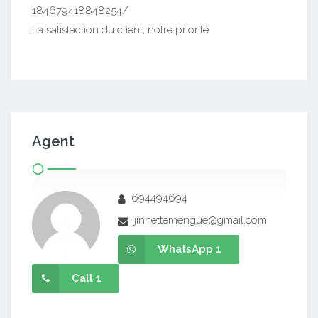
184679418848254/
La satisfaction du client, notre priorité
Agent
694494694
jinnettemengue@gmail.com
WhatsApp 1
Call 1