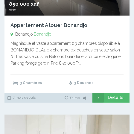
850 000 xaf
mois
Appartement A louer Bonandjo
Bonandjo
Bonandjo
Magnifique et vaste appartement 03 chambres disponible à
BONANDJO DLA1 03 chambre 03 douches 01 vaste salon
01 très vaste cuisine Balcons buanderie Groupe électrogène
Parking forage gardin Prx: 850.000Fr…
3 Chambres
3 Douches
Détails
7 mois depuis
J'aime