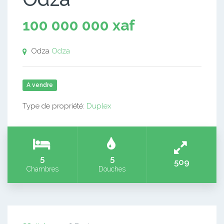
100 000 000 xaf
Odza
Odza
A vendre
Type de propriété:
Duplex
5
5
509
Chambres
Douches