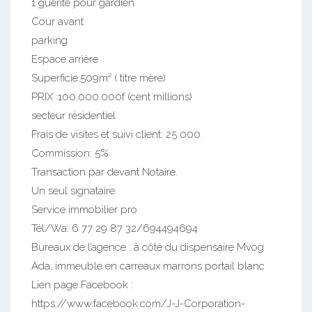
1 guérite pour gardien
Cour avant
parking
Espace arrière
Superficie:509m² ( titre mère)
PRIX :100.000.000f (cent millions)
secteur résidentiel
Frais de visites et suivi client: 25 000.
Commission: 5%.
Transaction par devant Notaire.
Un seul signataire.
Service immobilier pro
Tél/Wa: 6 77 29 87 32/694494694
Bureaux de l’agence : à côté du dispensaire Mvog
Ada, immeuble en carreaux marrons portail blanc
Lien page Facebook :
https://www.facebook.com/J-J-Corporation-