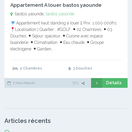
Appartement A louer bastos yaounde
bastos yaounde,
bastos yaounde
Appartement haut standing à louer || Prix: 1.000.000frs
Localisation | Quartier : #GOLF
02 Chambres
03
Douches
Séjour spacieux
Cuisine avec espace
buanderie
Climatisation
Eau chaude
Groupe
électrogène
Gardien…
2 Chambres
3 Douches
Détails
7 mois depuis
1
Articles récents