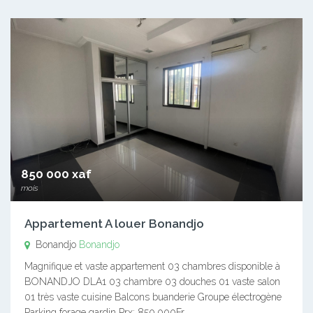
850 000 xaf
mois
Appartement A louer Bonandjo
Bonandjo
Bonandjo
Magnifique et vaste appartement 03 chambres disponible à
BONANDJO DLA1 03 chambre 03 douches 01 vaste salon
01 très vaste cuisine Balcons buanderie Groupe électrogène
Parking forage gardin Prx: 850.000Fr…