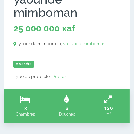
mimboman
25 000 000 xaf
yaounde mimboman,
yaounde mimboman
A vendre
Type de propriété:
Duplex
3
2
120
Chambres
Douches
m²