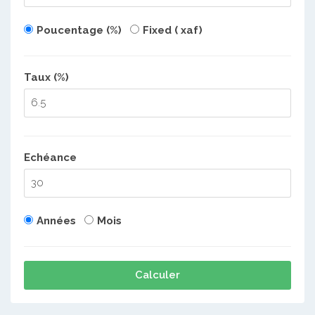
Poucentage (%)
Fixed ( xaf)
Taux (%)
Echéance
Années
Mois
Calculer