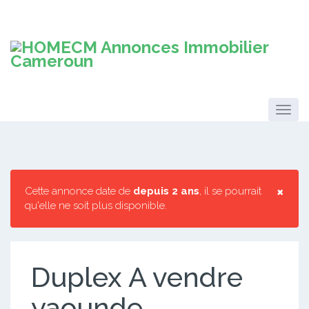
×
Cette annonce date de
depuis 2 ans
, il se pourrait
qu'elle ne soit plus disponible.
Duplex A vendre
yaounde