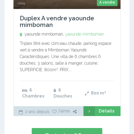
A vendre
mois
Duplex A vendre yaounde
mimboman
yaounde mimboman,
yaounde mimboman
Triplex titré avec clim,eau chaude, parking espace
vert à vendre à Mimboman Yaoundé.
Caractéristiques. Une villa de 6 chambres 6
douches, 3 salons, salle à manger, cuisine..
SUPERFICIE: 800m². PRIX:…
6
6
800
m²
Chambres
Douches
Détails
J'aime
2 ans depuis