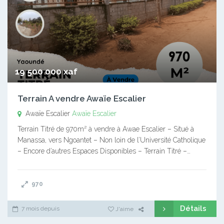
19 500 000 xaf
Terrain A vendre Awaïe Escalier
Awaïe Escalier
Awaïe Escalier
Terrain Titré de 970m² à vendre à Awae Escalier – Situé à
Manassa, vers Ngoantet – Non loin de l’Université Catholique
– Encore d’autres Espaces Disponibles – Terrain Titré –…
970
Détails
7 mois depuis
J'aime