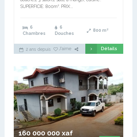
SUPERFICIE: 800m². PRIX:…
6
6
800
m²
Chambres
Douches
Détails
J'aime
2 ans depuis
160 000 000 xaf