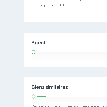
marron portail violet
Agent
Biens similaires
Désolé, aucune propriété associée n'a été trou