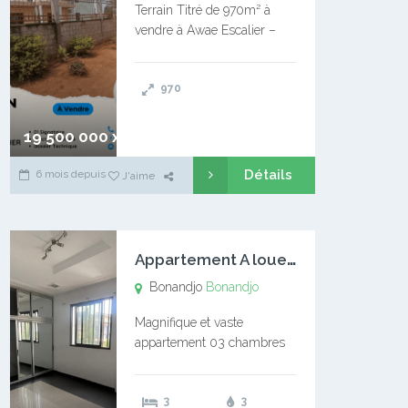
Terrain Titré de 970m² à
vendre à Awae Escalier –
Situé à Manassa, vers
Ngoantet – Non loin de
970
l’Université Catholique –
Encore d’autres Espaces
Disponibles – Terrain Titré –
19 500 000 xaf
…
Détails
6 mois depuis
J'aime
A
ppartement A louer Bonandjo
Bonandjo
Bonandjo
Magnifique et vaste
appartement 03 chambres
disponible à BONANDJO
DLA1 03 chambre 03
3
3
douches 01 vaste salon 01