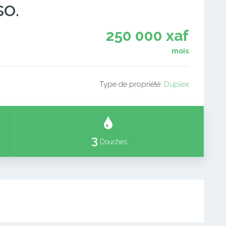
o.
250 000 xaf
mois
Type de propriété:
Duplex
3
Douches