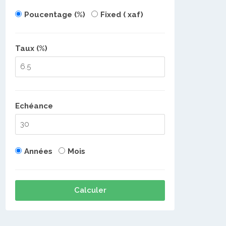
Poucentage (%)
Fixed ( xaf)
Taux (%)
Echéance
Années
Mois
Calculer