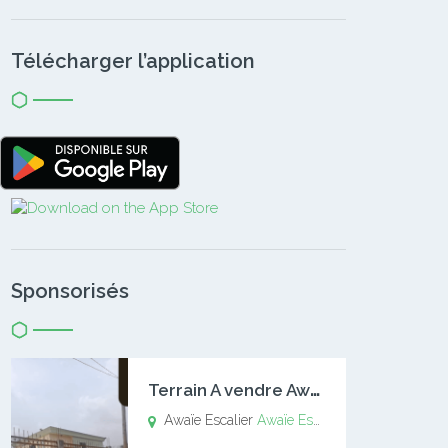
Télécharger l’application
Sponsorisés
T
errain A vendre Awaïe Escalier
Awaïe Escalier
Awaïe Escalier