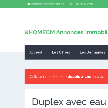
contact@homecm.online
+237 695032634
Acceuil
Les Offres
Les Demandes
Cette annonce date de
depuis 4 ans
, il se pou
Duplex avec eau