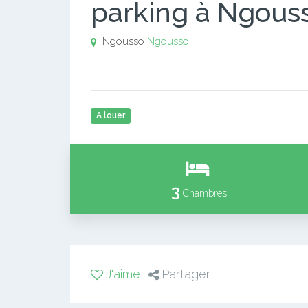
parking à Ngouss
Ngousso
Ngousso
A louer
3
Chambres
J'aime
Partager