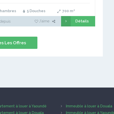
uperficie bâtie: 300m2…
Chambres
5 Douches
700
m²
Détails
J'aime
depuis
s Les Offres
rtement à louer à Yaoundé
Immeuble à louer à Douala
rtement à louer à Douala
Immeuble à louer à Yaound