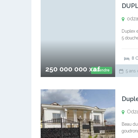
DUPL
odza
Duplex 
5 douche
VENTE :
8 
250 000 000 xaf
A vendre
5 ans 
Odza
Beau dup
goudronn
salle à 