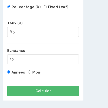
Poucentage (%)
Fixed ( xaf)
Taux (%)
Echéance
Années
Mois
Calculer