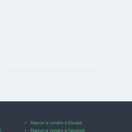
Maison à vendre à Douala
é
Maison à vendre à Yaoundé