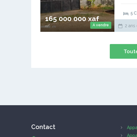
700m². S
5 
165 000 000 xaf
A vendre
2 ans 
m²
Toute
Contact
Appa
Appa