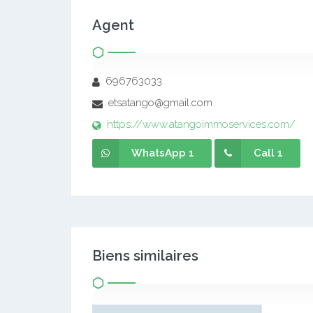
Agent
696763033
etsatango@gmail.com
https://www.atangoimmoservices.com/
WhatsApp 1
Call 1
Biens similaires