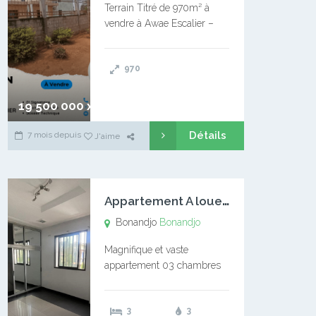
Terrain Titré de 970m² à
vendre à Awae Escalier –
Situé à Manassa, vers
Ngoantet – Non loin de
970
l’Université Catholique –
Encore d’autres Espaces
Disponibles – Terrain Titré –
19 500 000 xaf
…
Détails
7 mois depuis
J'aime
A
ppartement A louer Bonandjo
Bonandjo
Bonandjo
Magnifique et vaste
appartement 03 chambres
disponible à BONANDJO
DLA1 03 chambre 03
3
3
douches 01 vaste salon 01