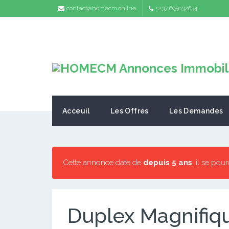
contact@homecm.online
+237 695032634
Acceuil
Les Offres
Les Demandes
Cette annonce date de
depuis 5 ans
, il se pou
Duplex Magnifiq