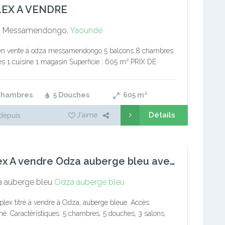
EX A VENDRE
 Messamendongo,
Yaoundé
en vente à odza messamendongo 5 balcons 8 chambres
s 1 cuisine 1 magasin Superficie : 605 m² PRIX DE
 250.000.000 xaf
Chambres
5 Douches
605
m²
Détails
J'aime
depuis
Duplex A vendre Odza auberge bleu avec parking forage
 auberge bleu
Odza auberge bleu
lex titré à vendre à Odza, auberge bleue. Accès
é. Caractéristiques. 5 chambres, 5 douches, 3 salons,
manger, cuisine, terrasses, forage, parking.. #SUPERFICIE: