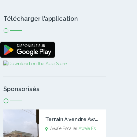
Télécharger l’application
Sponsorisés
T
errain A vendre Awaïe Escalier
Awaïe Escalier
Awaïe Escalier