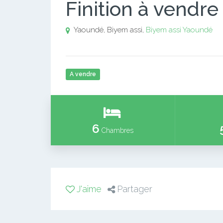
Finition à vendre
Yaoundé, Biyem assi,
Biyem assi
Yaoundé
A vendre
6
Chambres
J'aime
Partager