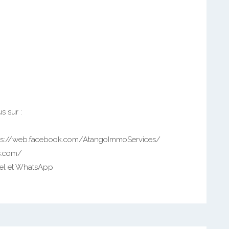
s sur :
s://web.facebook.com/AtangoImmoServices/
s.com/
el et WhatsApp