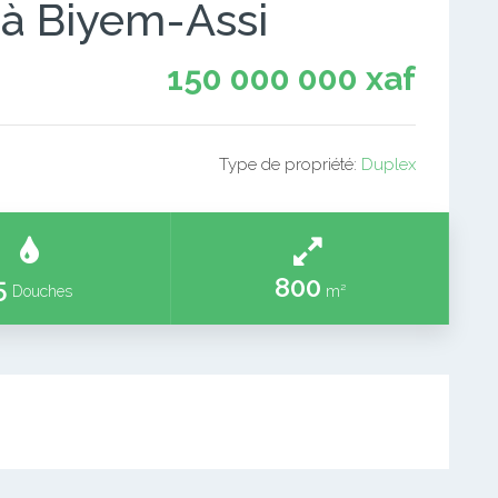
 à Biyem-Assi
150 000 000 xaf
Type de propriété:
Duplex
5
800
Douches
m²