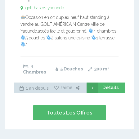
golf bastos yaoundé
Occasion en or: duplex neuf haut standing à
vendre au GOLF AMÉRICAIN Centre ville de
Yaoundé.accès facile et goudronné.
4 chambres
5 douches
2 salons une cuisine
1 terrasse
2…
4
5 Douches
300
m²
Chambres
Détails
J'aime
1 an depuis
Toutes Les Offres