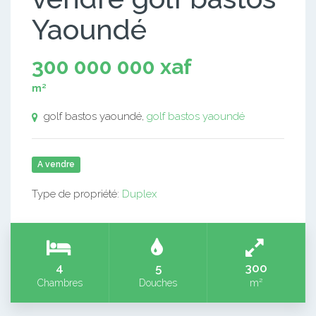
Yaoundé
300 000 000 xaf
m²
golf bastos yaoundé,
golf bastos yaoundé
A vendre
Type de propriété:
Duplex
4
5
300
Chambres
Douches
m²