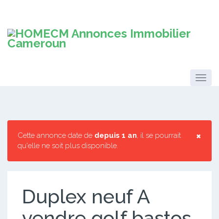
×
Cette annonce date de
depuis 1 an
, il se pourrait
qu'elle ne soit plus disponible.
Duplex neuf A
vendre golf bastos