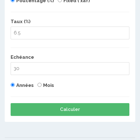
Poucentage (%)
Fixed ( xaf)
Taux (%)
Echéance
Années
Mois
Calculer