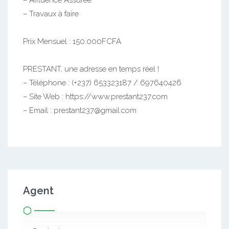
– Affluence Assurée
– Travaux à faire
Prix Mensuel : 150.000FCFA
PRESTANT, une adresse en temps réel !
– Téléphone : (+237) 653323187 / 697640426
– Site Web : https://www.prestant237.com
– Email : prestant237@gmail.com
Agent