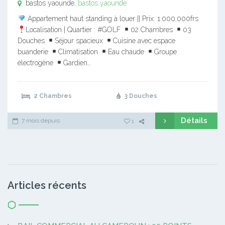
bastos yaounde,
bastos yaounde
Appartement haut standing à louer || Prix: 1.000.000frs
Localisation | Quartier : #GOLF
02 Chambres
03
Douches
Séjour spacieux
Cuisine avec espace
buanderie
Climatisation
Eau chaude
Groupe
électrogène
Gardien…
2 Chambres
3 Douches
Détails
7 mois depuis
1
Articles récents