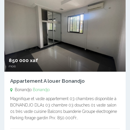
850 000 xaf
mois
Appartement A louer Bonandjo
Bonandjo
Bonandjo
Magnifique et vaste appartement 03 chambres disponible à
BONANDJO DLA1 03 chambre 03 douches 01 vaste salon
01 très vaste cuisine Balcons buanderie Groupe électrogène
Parking forage gardin Prx: 850.000Fr…