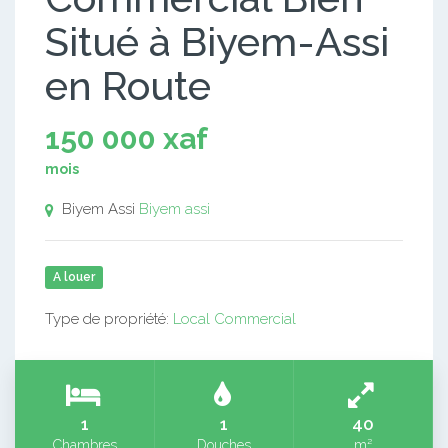
Situé à Biyem-Assi
en Route
150 000 xaf
mois
Biyem Assi
Biyem assi
A louer
Type de propriété:
Local Commercial
1
1
40
Chambres
Douches
m²