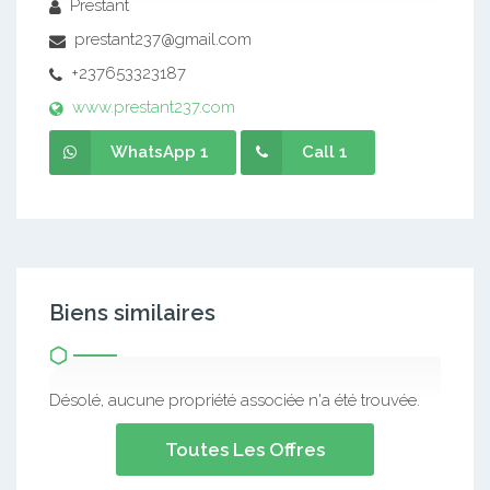
Prestant
prestant237@gmail.com
+237653323187
www.prestant237.com
WhatsApp 1
Call 1
Biens similaires
Désolé, aucune propriété associée n'a été trouvée.
Toutes Les Offres