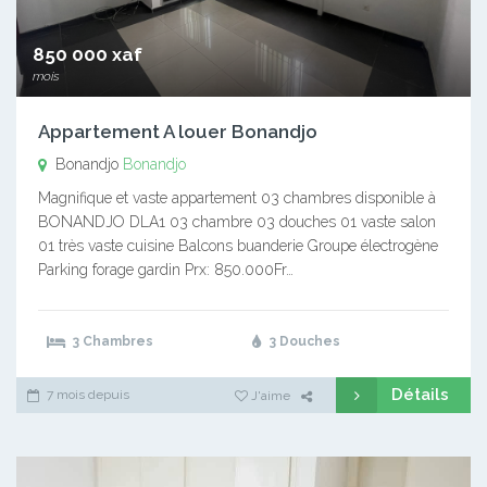
850 000 xaf
mois
Appartement A louer Bonandjo
Bonandjo
Bonandjo
Magnifique et vaste appartement 03 chambres disponible à
BONANDJO DLA1 03 chambre 03 douches 01 vaste salon
01 très vaste cuisine Balcons buanderie Groupe électrogène
Parking forage gardin Prx: 850.000Fr…
3 Chambres
3 Douches
Détails
7 mois depuis
J'aime