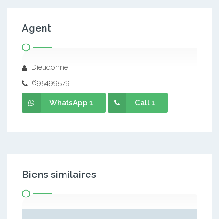
Agent
Dieudonné
695499579
WhatsApp 1
Call 1
Biens similaires