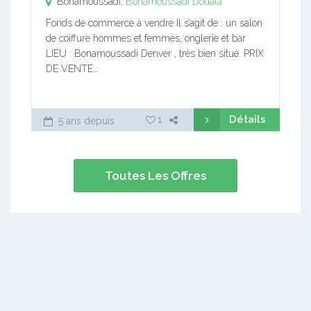
Bonamoussadi,
Bonamoussadi
Douala
Fonds de commerce à vendre Il s’agit de : un salon
de coiffure hommes et femmes, onglerie et bar
LIEU : Bonamoussadi Denver , très bien situé. PRIX
DE VENTE…
Détails
1
5 ans depuis
Toutes Les Offres