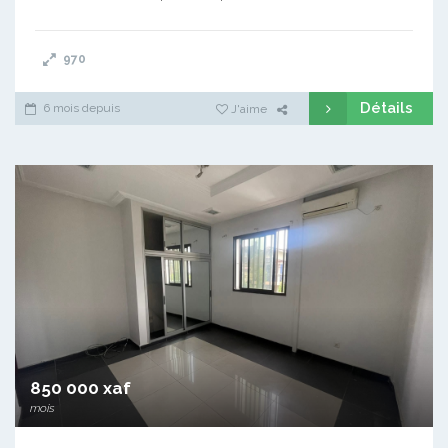
970
Détails
6 mois depuis
J'aime
850 000 xaf
mois