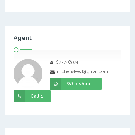
Agent
677746974
nitcheusteed@gmail.com
WhatsApp 1
Call 1