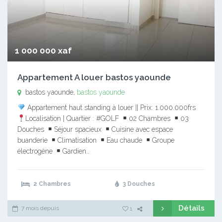
1 000 000 xaf
Appartement A louer bastos yaounde
bastos yaounde,
bastos yaounde
Appartement haut standing à louer || Prix: 1.000.000frs
Localisation | Quartier : #GOLF
02 Chambres
03
Douches
Séjour spacieux
Cuisine avec espace
buanderie
Climatisation
Eau chaude
Groupe
électrogène
Gardien…
2 Chambres
3 Douches
Détails
7 mois depuis
1