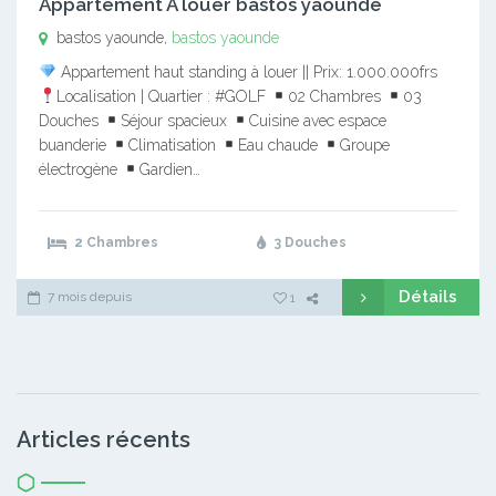
Appartement A louer bastos yaounde
bastos yaounde,
bastos yaounde
Appartement haut standing à louer || Prix: 1.000.000frs
Localisation | Quartier : #GOLF
02 Chambres
03
Douches
Séjour spacieux
Cuisine avec espace
buanderie
Climatisation
Eau chaude
Groupe
électrogène
Gardien…
2 Chambres
3 Douches
Détails
7 mois depuis
1
Articles récents