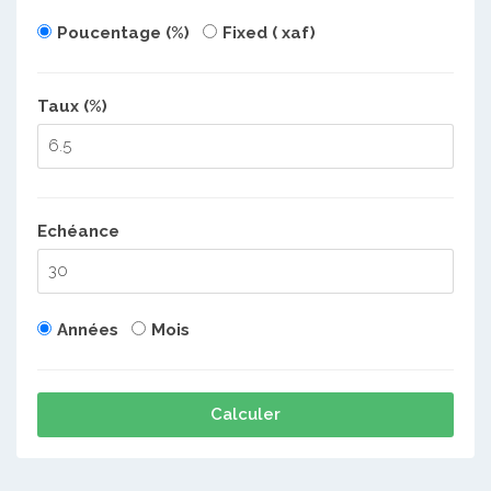
Poucentage (%)
Fixed ( xaf)
Taux (%)
Echéance
Années
Mois
Calculer