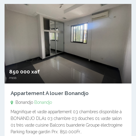
850 000 xaf
mois
Appartement A louer Bonandjo
Bonandjo
Bonandjo
Magnifique et vaste appartement 03 chambres disponible à
BONANDJO DLA1 03 chambre 03 douches 01 vaste salon
01 très vaste cuisine Balcons buanderie Groupe électrogène
Parking forage gardin Prx: 850.000Fr…