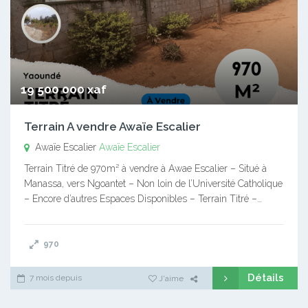
19 500 000 xaf
Terrain A vendre Awaïe Escalier
Awaïe Escalier
Awaïe Escalier
Terrain Titré de 970m² à vendre à Awae Escalier – Situé à
Manassa, vers Ngoantet – Non loin de l’Université Catholique
– Encore d’autres Espaces Disponibles – Terrain Titré –…
970
Détails
7 mois depuis
J'aime