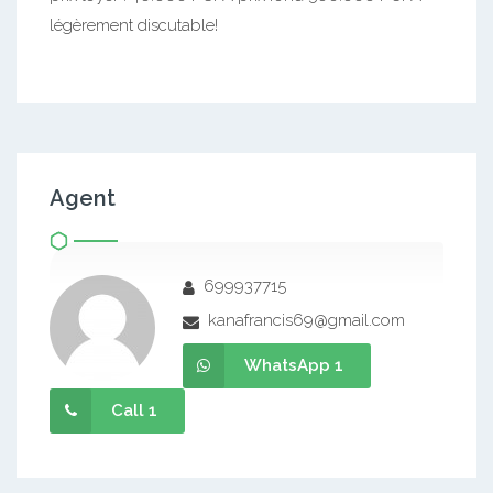
légèrement discutable!
Agent
699937715
kanafrancis69@gmail.com
WhatsApp 1
Call 1